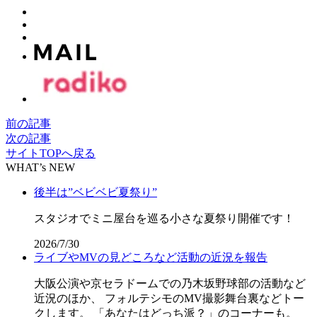
前の記事
次の記事
サイトTOPへ戻る
WHAT’s NEW
後半は”ベビベビ夏祭り”
スタジオでミニ屋台を巡る小さな夏祭り開催です！
2026/7/30
ライブやMVの見どころなど活動の近況を報告
大阪公演や京セラドームでの乃木坂野球部の活動など
近況のほか、 フォルテシモのMV撮影舞台裏などトー
クします。 「あなたはどっち派？」のコーナーも。