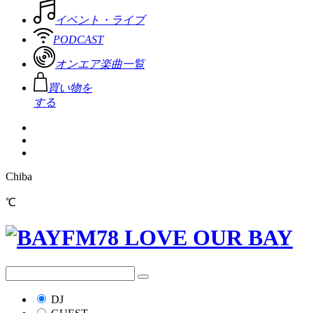
イベント・ライブ
PODCAST
オンエア楽曲一覧
買い物を
する
Chiba
℃
DJ