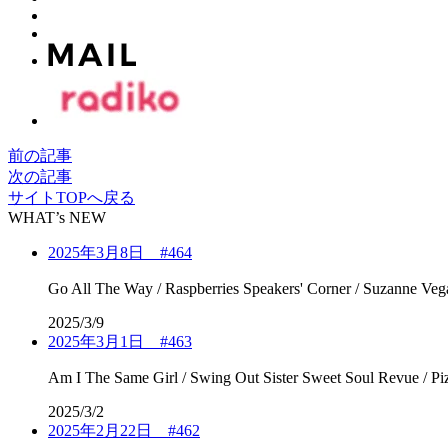
前の記事
次の記事
サイトTOPへ戻る
WHAT’s NEW
2025年3月8日 #464
Go All The Way / Raspberries Speakers' Corner / Suzanne Ve
2025/3/9
2025年3月1日 #463
Am I The Same Girl / Swing Out Sister Sweet Soul Revue / P
2025/3/2
2025年2月22日 #462