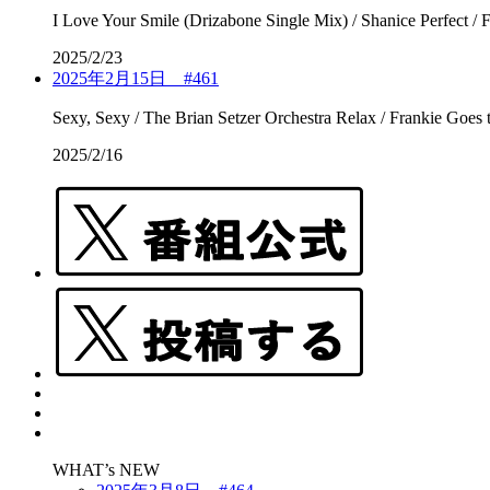
I Love Your Smile (Drizabone Single Mix) / Shanice Perfect 
2025/2/23
2025年2月15日 #461
Sexy, Sexy / The Brian Setzer Orchestra Relax / Frankie Goe
2025/2/16
WHAT’s NEW