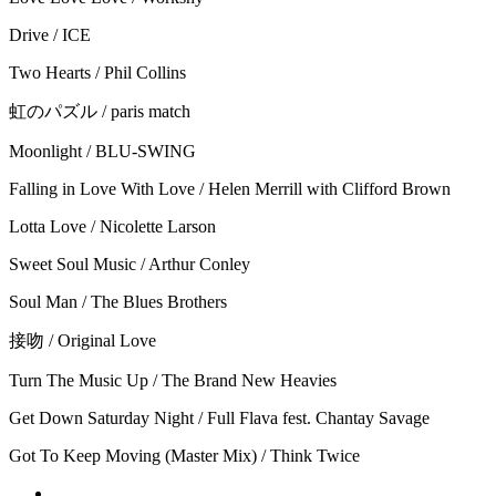
Drive / ICE
Two Hearts / Phil Collins
虹のパズル / paris match
Moonlight / BLU-SWING
Falling in Love With Love / Helen Merrill with Clifford Brown
Lotta Love / Nicolette Larson
Sweet Soul Music / Arthur Conley
Soul Man / The Blues Brothers
接吻 / Original Love
Turn The Music Up / The Brand New Heavies
Get Down Saturday Night / Full Flava fest. Chantay Savage
Got To Keep Moving (Master Mix) / Think Twice