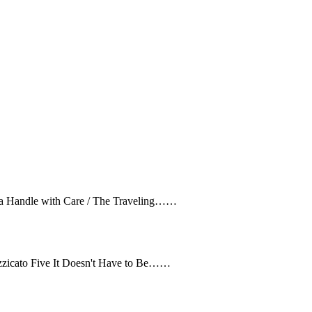
ga Handle with Care / The Traveling……
izzicato Five It Doesn't Have to Be……