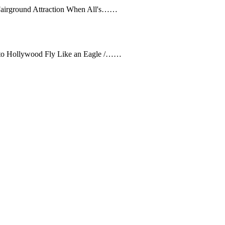
/ Fairground Attraction When All's……
s to Hollywood Fly Like an Eagle /……