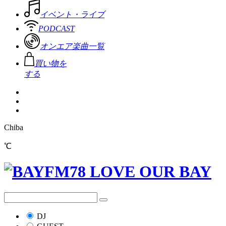
イベント・ライブ
PODCAST
オンエア楽曲一覧
買い物を
する
Chiba
℃
DJ