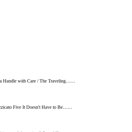
Go All The Way / Raspberries Speakers' Corner / Suzanne Vega Handle with Care / The Traveling……
Am I The Same Girl / Swing Out Sister Sweet Soul Revue / Pizzicato Five It Doesn't Have to Be……