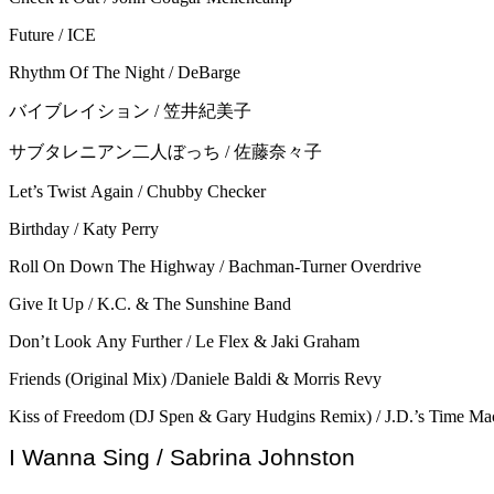
Future / ICE
Rhythm Of The Night / DeBarge
バイブレイション / 笠井紀美子
サブタレニアン二人ぼっち / 佐藤奈々子
Let’s Twist Again / Chubby Checker
Birthday / Katy Perry
Roll On Down The Highway / Bachman-Turner Overdrive
Give It Up / K.C. & The Sunshine Band
Don’t Look Any Further / Le Flex & Jaki Graham
Friends (Original Mix) /
Daniele Baldi
&
Morris Revy
Kiss of Freedom (DJ
Spen
&
Gary Hudgins
Remix) / J.D.’s Time Mac
I Wanna Sing / Sabrina Johnston