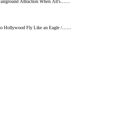
I Love Your Smile (Drizabone Single Mix) / Shanice Perfect / Fairground Attraction When All's……
Sexy, Sexy / The Brian Setzer Orchestra Relax / Frankie Goes to Hollywood Fly Like an Eagle /……