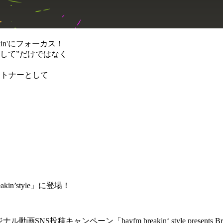
in'にフォーカス！
ンスとして”だけではなく
ートナーとして
reakin’style」に登場！
NS投稿キャンペーン「bayfm breakin‘ style presents Brea