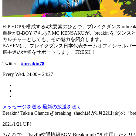
HIP HOPを構成する4大要素のひとつ、ブレイクダンス＝break
自身がB-BOYでもあるMC KENSAKUが、breakin'を“ダ
カルチャーとしても、その魅力を紹介します。
BAYFMは、ブレイクダンス日本代表チームオフィシャルパ
選手達の活躍をサポートします。FRESH！！
Twitter
#breakin78
Every Wed. 24:00～24:27
メッセージを送る
最新の放送を聴く
Breakin‘ Take a Chance @breaking_shachi君が1月22日(金)の「b
2021/1/21 UP!
みんなで、“bayfm交通情報BGM Breakin’mix”を使用したオリジナル動画S