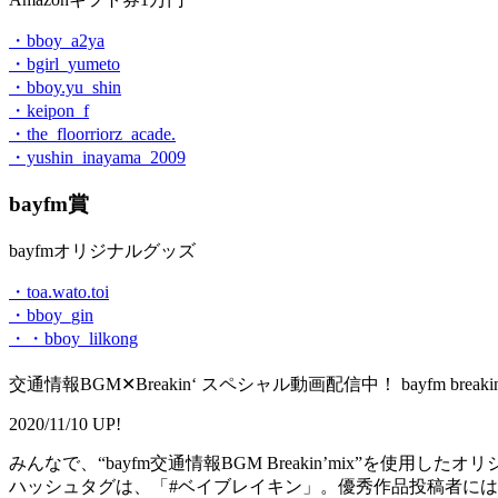
・bboy_a2ya
・bgirl_yumeto
・bboy.yu_shin
・keipon_f
・the_floorriorz_acade.
・yushin_inayama_2009
bayfm賞
bayfmオリジナルグッズ
・toa.wato.toi
・bboy_gin
・・bboy_lilkong
交通情報BGM✕Breakin‘ スペシャル動画配信中！ bayfm breakin‘ st
2020/11/10 UP!
みんなで、“bayfm交通情報BGM Breakin’mix”を使用し
ハッシュタグは、「#ベイブレイキン」。優秀作品投稿者に