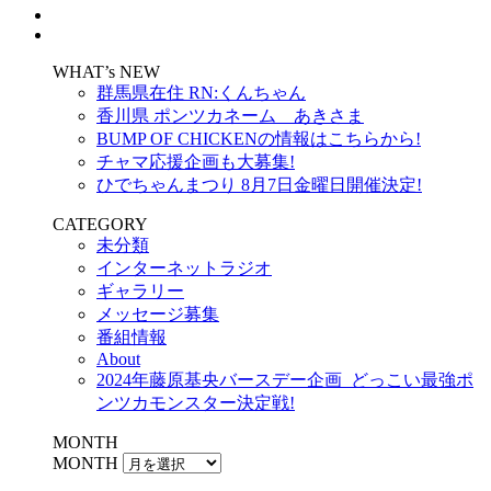
WHAT’s NEW
群馬県在住 RN:くんちゃん
香川県 ポンツカネーム あきさま
BUMP OF CHICKENの情報はこちらから!
チャマ応援企画も大募集!
ひでちゃんまつり 8月7日金曜日開催決定!
CATEGORY
未分類
インターネットラジオ
ギャラリー
メッセージ募集
番組情報
About
2024年藤原基央バースデー企画_どっこい最強ポ
ンツカモンスター決定戦!
MONTH
MONTH