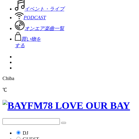
イベント・ライブ
PODCAST
オンエア楽曲一覧
買い物を
する
Chiba
℃
DJ