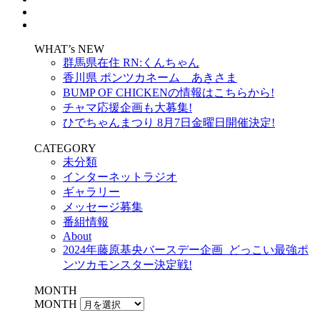
WHAT’s NEW
群馬県在住 RN:くんちゃん
香川県 ポンツカネーム あきさま
BUMP OF CHICKENの情報はこちらから!
チャマ応援企画も大募集!
ひでちゃんまつり 8月7日金曜日開催決定!
CATEGORY
未分類
インターネットラジオ
ギャラリー
メッセージ募集
番組情報
About
2024年藤原基央バースデー企画_どっこい最強ポ
ンツカモンスター決定戦!
MONTH
MONTH