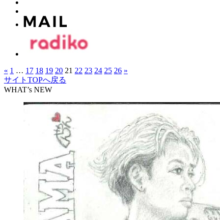
«
1
…
17
18
19
20
21
22
23
24
25
26
»
サイトTOPへ戻る
WHAT’s NEW