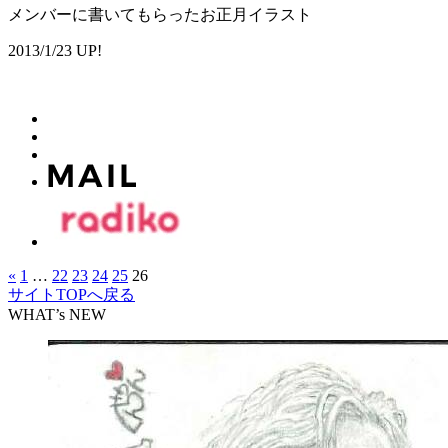
メンバーに書いてもらったお正月イラスト
2013/1/23 UP!
«
1
…
22
23
24
25
26
サイトTOPへ戻る
WHAT’s NEW