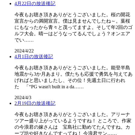
4月22日の放送後記
今夜もお聴き頂きありがとうございました。桜の開花
宣言からの満開宣言。僕は見ませんでしたね～。葉桜
にもなったから青々と茂ってますよ。そして年2回のゴ
ルフ大会。晴一はどうなってるんでしょう？オンエア
でい……
2024/4/22
4月1日の放送後記
今夜もお聴き頂きありがとうございました。能登半島
地震から3か月あまり。僕たちも応援で勇気を与えてあ
げればと思いましたし、その位！先週土日に行われ
た 「“PG wasn't built in a da……
2024/4/3
2月19日の放送後記
今夜もお聴き頂きありがとうございました。アリーナ
ツアー盛り上がっているようですね！ ところで、作家
の今浪君の嫁さんは 宝島社に勤めてたんですね。カ
ープ坊や好きなんですってね！ 今浪君サン……