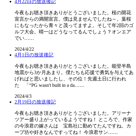
4月22日の放送後記
今夜もお聴き頂きありがとうございました。桜の開花
宣言からの満開宣言。僕は見ませんでしたね～。葉桜
にもなったから青々と茂ってますよ。そして年2回のゴ
ルフ大会。晴一はどうなってるんでしょう？オンエア
でい……
2024/4/22
4月1日の放送後記
今夜もお聴き頂きありがとうございました。能登半島
地震から3か月あまり。僕たちも応援で勇気を与えてあ
げればと思いましたし、その位！先週土日に行われ
た 「“PG wasn't built in a da……
2024/4/3
2月19日の放送後記
今夜もお聴き頂きありがとうございました。アリーナ
ツアー盛り上がっているようですね！ ところで、作家
の今浪君の嫁さんは 宝島社に勤めてたんですね。カ
ープ坊や好きなんですってね！ 今浪君サン……