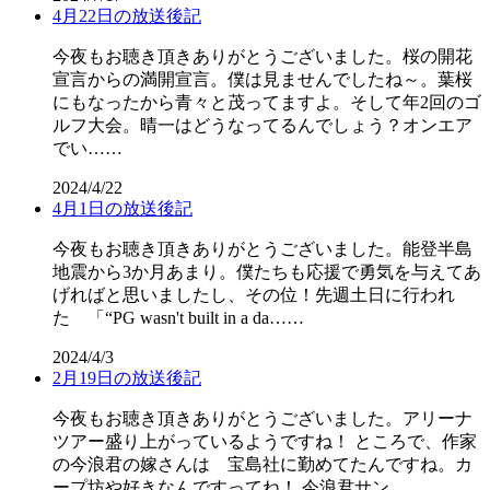
4月22日の放送後記
今夜もお聴き頂きありがとうございました。桜の開花
宣言からの満開宣言。僕は見ませんでしたね～。葉桜
にもなったから青々と茂ってますよ。そして年2回のゴ
ルフ大会。晴一はどうなってるんでしょう？オンエア
でい……
2024/4/22
4月1日の放送後記
今夜もお聴き頂きありがとうございました。能登半島
地震から3か月あまり。僕たちも応援で勇気を与えてあ
げればと思いましたし、その位！先週土日に行われ
た 「“PG wasn't built in a da……
2024/4/3
2月19日の放送後記
今夜もお聴き頂きありがとうございました。アリーナ
ツアー盛り上がっているようですね！ ところで、作家
の今浪君の嫁さんは 宝島社に勤めてたんですね。カ
ープ坊や好きなんですってね！ 今浪君サン……