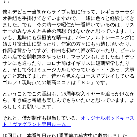
す。
僕もデビュー当初からライブも観に行って、レギュラーラジ
オ番組も手掛けてきていますので、一緒に色々と経験してき
ました。でも、今の晴一や昭仁が一番輝いているのは、リス
ナーのみなさんと共通の感想ではないかと思っています。し
かも、趣味にも積極的な晴一は、パーソナルトレーニングに
始まり富士山に登ったり、作家の方々にもお越し頂いたり、
作詞は昔からですが、作曲も初めて幅が広がったり、ビール
のお店で公開収録をやったり、マラソンもしましたね！デッ
サンにも通ったり、コロナ前はイギリスに短期留学したり
と、そして今はミュージカルもやっている・・・あっ、大事
なこと忘れてました。昔から色んなコースでプレイしている
ゴルフ！現時点での最高スコアは「８０」です。
ということでこの番組も、25周年突入イヤーを追っかけなが
ら、引き続き番組も楽しんでもらいたいと思っています。よ
ろししくお願いします。
それと、僕が制作も担当している、
オリジナルポッドキャス
ト「ヴァグラント専用ルーム」
10回目は、本番初日から1週間前の稽古中に収録しました。