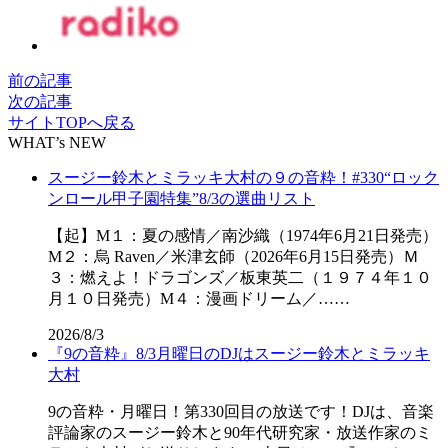
前の記事
次の記事
サイトTOPへ戻る
WHAT’s NEW
スージー鈴木とミラッキ大村の９の音粋！#330“ロック
ンロール甲子園特集”8/3の選曲リスト
【起】M１：夏の感情／南沙織（1974年6月21日発売）
M２：烏 Raven／米津玄師（2026年6月15日発売）Ｍ
３：燃えよ！ドラゴンズ／板東英二（１９７４年１０
月１０日発売）M４：漫画ドリーム／……
2026/8/3
『9の音粋』8/3月曜日のDJはスージー鈴木とミラッキ
大村
9の音粋・月曜日！第330回目の放送です！DJは、音楽
評論家のスージー鈴木と90年代研究家・放送作家のミ