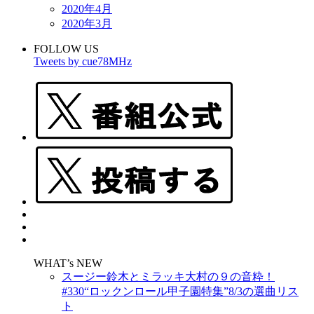
2020年4月
2020年3月
FOLLOW US
Tweets by cue78MHz
WHAT’s NEW
スージー鈴木とミラッキ大村の９の音粋！
#330“ロックンロール甲子園特集”8/3の選曲リス
ト