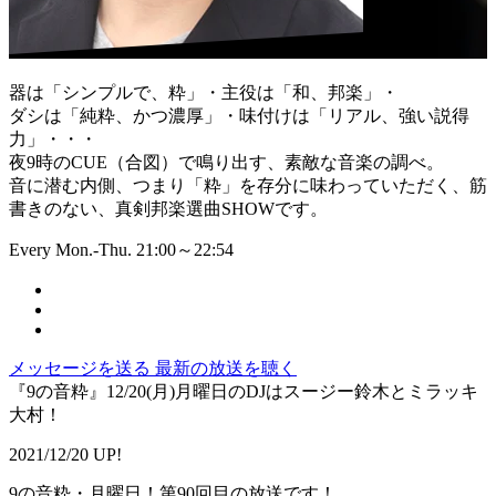
器は「シンプルで、粋」・主役は「和、邦楽」・
ダシは「純粋、かつ濃厚」・味付けは「リアル、強い説得
力」・・・
夜9時のCUE（合図）で鳴り出す、素敵な音楽の調べ。
音に潜む内側、つまり「粋」を存分に味わっていただく、筋
書きのない、真剣邦楽選曲SHOWです。
Every Mon.-Thu. 21:00～22:54
メッセージを送る
最新の放送を聴く
『9の音粋』12/20(月)月曜日のDJはスージー鈴木とミラッキ
大村！
2021/12/20 UP!
9の音粋・月曜日！第90回目の放送です！