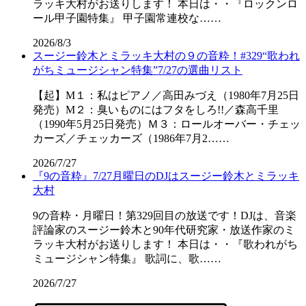
ラッキ大村がお送りします！ 本日は・・『ロックンロ
ール甲子園特集』 甲子園常連校な……
2026/8/3
スージー鈴木とミラッキ大村の９の音粋！#329“歌われ
がちミュージシャン特集”7/27の選曲リスト
【起】M１：私はピアノ／高田みづえ（1980年7月25日
発売）M２：臭いものにはフタをしろ!!／森高千里
（1990年5月25日発売）Ｍ３：ロールオーバー・チェッ
カーズ／チェッカーズ（1986年7月2……
2026/7/27
『9の音粋』7/27月曜日のDJはスージー鈴木とミラッキ
大村
9の音粋・月曜日！第329回目の放送です！DJは、音楽
評論家のスージー鈴木と90年代研究家・放送作家のミ
ラッキ大村がお送りします！ 本日は・・『歌われがち
ミュージシャン特集』 歌詞に、歌……
2026/7/27