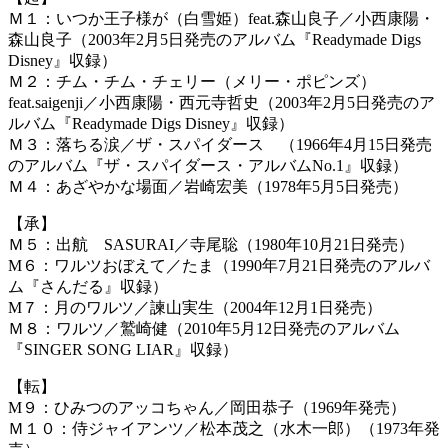
Ｍ１：いつか王子様が（白雪姫）feat.森山良子／小西康陽・
森山良子（2003年2月5日発売のアルバム『Readymade Digs
Disney』収録）
Ｍ２：チム・チム・チェリー（メリー・ポピンズ）
feat.saigenji／小西康陽・西元寺哲史（2003年2月5日発売のア
ルバム『Readymade Digs Disney』収録）
Ｍ３：落ちる涙／ザ・スパイダース （1966年4月15日発売
のアルバム『ザ・スパイダース・アルバムNo.1』収録）
Ｍ４：あざやかな場面／岩崎宏美（1978年5月5日発売）
【承】
Ｍ５：出航 SASURAI／寺尾聡（1980年10月21日発売）
M６：ワルツおぼえて／たま（1990年7月21日発売のアルバ
ム『さんだる』収録）
M７：月のワルツ／諫山実生（2004年12月1日発売）
Ｍ８：ワルツ／鷲崎健（2010年5月12日発売のアルバム
『SINGER SONG LIAR』収録）
【転】
M９：ひみつのアッコちゃん／岡田恭子（1969年発売）
Ｍ１０：侍ジャイアンツ／松本茂之（水木一郎）（1973年発