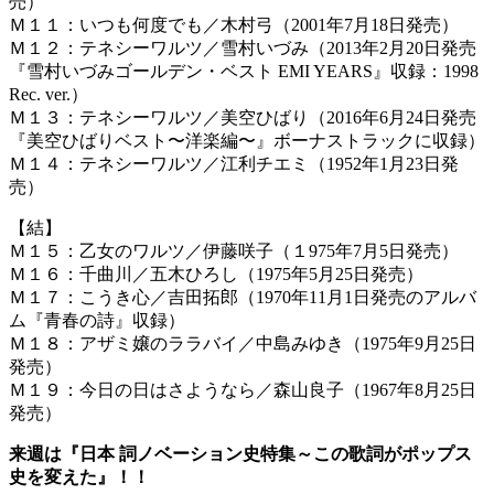
売）
Ｍ１１：いつも何度でも／木村弓（2001年7月18日発売）
Ｍ１２：テネシーワルツ／雪村いづみ（2013年2月20日発売
『雪村いづみゴールデン・ベスト EMI YEARS』収録：1998
Rec. ver.）
Ｍ１３：テネシーワルツ／美空ひばり（2016年6月24日発売
『美空ひばりベスト〜洋楽編〜』ボーナストラックに収録）
Ｍ１４：テネシーワルツ／江利チエミ（1952年1月23日発
売）
【結】
Ｍ１５：乙女のワルツ／伊藤咲子（１975年7月5日発売）
Ｍ１６：千曲川／五木ひろし（1975年5月25日発売）
Ｍ１７：こうき心／吉田拓郎（1970年11月1日発売のアルバ
ム『青春の詩』収録）
Ｍ１８：アザミ嬢のララバイ／中島みゆき（1975年9月25日
発売）
Ｍ１９：今日の日はさようなら／森山良子（1967年8月25日
発売）
来週は『日本 詞ノベーション史特集～この歌詞がポップス
史を変えた』！！