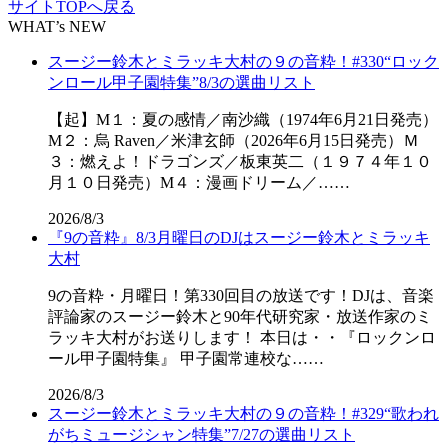
サイトTOPへ戻る
WHAT’s NEW
スージー鈴木とミラッキ大村の９の音粋！#330“ロック
ンロール甲子園特集”8/3の選曲リスト
【起】M１：夏の感情／南沙織（1974年6月21日発売）
M２：烏 Raven／米津玄師（2026年6月15日発売）Ｍ
３：燃えよ！ドラゴンズ／板東英二（１９７４年１０
月１０日発売）M４：漫画ドリーム／……
2026/8/3
『9の音粋』8/3月曜日のDJはスージー鈴木とミラッキ
大村
9の音粋・月曜日！第330回目の放送です！DJは、音楽
評論家のスージー鈴木と90年代研究家・放送作家のミ
ラッキ大村がお送りします！ 本日は・・『ロックンロ
ール甲子園特集』 甲子園常連校な……
2026/8/3
スージー鈴木とミラッキ大村の９の音粋！#329“歌われ
がちミュージシャン特集”7/27の選曲リスト