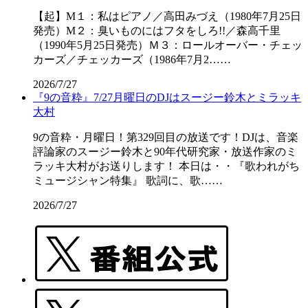
【起】M１：私はピアノ／高田みづえ（1980年7月25日
発売）M２：臭いものにはフタをしろ!!／森高千里
（1990年5月25日発売）Ｍ３：ロールオーバー・チェッ
カーズ／チェッカーズ（1986年7月2……
2026/7/27
『9の音粋』7/27月曜日のDJはスージー鈴木とミラッキ
大村
9の音粋・月曜日！第329回目の放送です！DJは、音楽
評論家のスージー鈴木と90年代研究家・放送作家のミ
ラッキ大村がお送りします！ 本日は・・『歌われがち
ミュージシャン特集』 歌詞に、歌……
2026/7/27