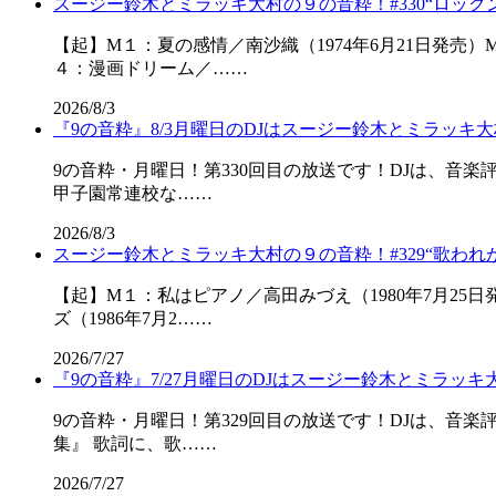
スージー鈴木とミラッキ大村の９の音粋！#330“ロック
【起】M１：夏の感情／南沙織（1974年6月21日発売）
４：漫画ドリーム／……
2026/8/3
『9の音粋』8/3月曜日のDJはスージー鈴木とミラッキ大
9の音粋・月曜日！第330回目の放送です！DJは、音
甲子園常連校な……
2026/8/3
スージー鈴木とミラッキ大村の９の音粋！#329“歌われが
【起】M１：私はピアノ／高田みづえ（1980年7月25
ズ（1986年7月2……
2026/7/27
『9の音粋』7/27月曜日のDJはスージー鈴木とミラッキ
9の音粋・月曜日！第329回目の放送です！DJは、音
集』 歌詞に、歌……
2026/7/27