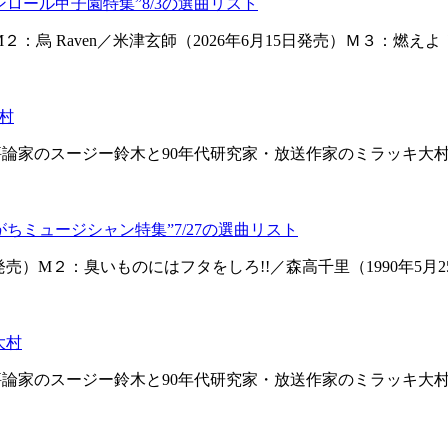
ンロール甲子園特集”8/3の選曲リスト
M２：烏 Raven／米津玄師（2026年6月15日発売）Ｍ３：
村
楽評論家のスージー鈴木と90年代研究家・放送作家のミラッキ大
ちミュージシャン特集”7/27の選曲リスト
日発売）M２：臭いものにはフタをしろ!!／森高千里（1990年
大村
楽評論家のスージー鈴木と90年代研究家・放送作家のミラッキ大