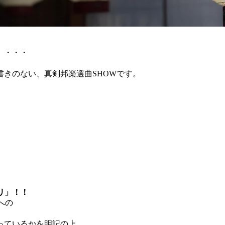
」・・・
きのない、真剣邦楽選曲SHOWです。
リ」！！
への
っているかを明記の上、