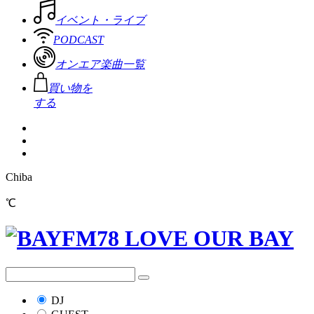
イベント・ライブ
PODCAST
オンエア楽曲一覧
買い物を
する
Chiba
℃
DJ