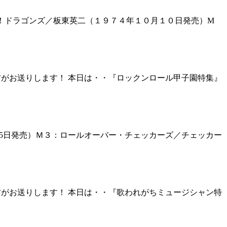
燃えよ！ドラゴンズ／板東英二（１９７４年１０月１０日発売）M
村がお送りします！ 本日は・・『ロックンロール甲子園特集』
5月25日発売）Ｍ３：ロールオーバー・チェッカーズ／チェッカー
村がお送りします！ 本日は・・『歌われがちミュージシャン特