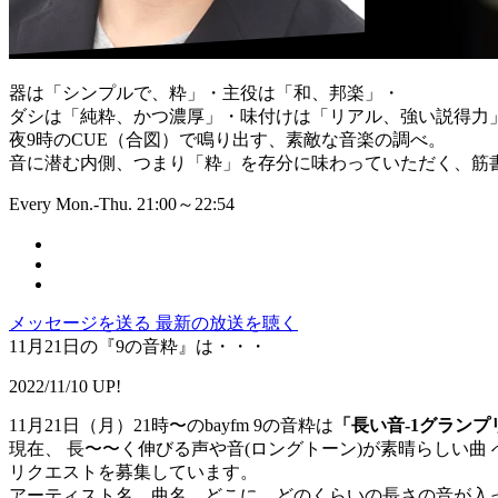
器は「シンプルで、粋」・主役は「和、邦楽」・
ダシは「純粋、かつ濃厚」・味付けは「リアル、強い説得力
夜9時のCUE（合図）で鳴り出す、素敵な音楽の調べ。
音に潜む内側、つまり「粋」を存分に味わっていただく、筋書
Every Mon.-Thu. 21:00～22:54
メッセージを送る
最新の放送を聴く
11月21日の『9の音粋』は・・・
2022/11/10 UP!
11月21日（月）21時〜のbayfm 9の音粋は
「長い音-1グランプ
現在、 長〜〜く伸びる声や音(ロングトーン)が素晴らしい曲 
リクエストを募集しています。
アーティスト名、曲名、どこに、どのくらいの長さの音が入