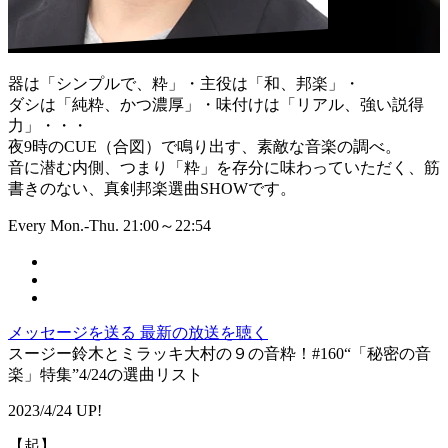
器は「シンプルで、粋」・主役は「和、邦楽」・
ダシは「純粋、かつ濃厚」・味付けは「リアル、強い説得
力」・・・
夜9時のCUE（合図）で鳴り出す、素敵な音楽の調べ。
音に潜む内側、つまり「粋」を存分に味わっていただく、筋
書きのない、真剣邦楽選曲SHOWです。
Every Mon.-Thu. 21:00～22:54
メッセージを送る
最新の放送を聴く
スージー鈴木とミラッキ大村の９の音粋！#160“「秘密の音
楽」特集”4/24の選曲リスト
2023/4/24 UP!
【起】