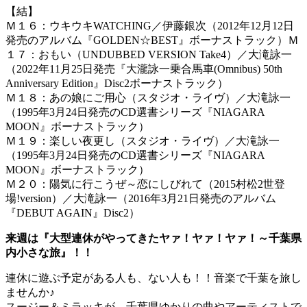
【結】
Ｍ１６：ウキウキWATCHING／伊藤銀次（2012年12月12日
発売のアルバム『GOLDEN☆BEST』ボーナストラック）Ｍ
１７：おもい（UNDUBBED VERSION Take4）／大滝詠一
（2022年11月25日発売『大瀧詠一乗合馬車(Omnibus) 50th
Anniversary Edition』Disc2ボーナストラック）
Ｍ１８：あの娘にご用心（スタジオ・ライヴ）／大滝詠一
（1995年3月24日発売のCD選書シリーズ『NIAGARA
MOON』ボーナストラック）
Ｍ１９：楽しい夜更し（スタジオ・ライヴ）／大滝詠一
（1995年3月24日発売のCD選書シリーズ『NIAGARA
MOON』ボーナストラック）
Ｍ２０：陽気に行こうぜ～恋にしびれて（2015村松2世登
場!version）／大滝詠一（2016年3月21日発売のアルバム
『DEBUT AGAIN』Disc2）
来週は『大型連休がやってきたヤァ！ヤァ！ヤァ！～千葉県
内小さな旅』！！
連休に遊ぶ予定がある人も、ない人も！！音楽で千葉を旅し
ませんか♪
スージー＆ミラッキが、千葉県ゆかりの曲やアーティストで