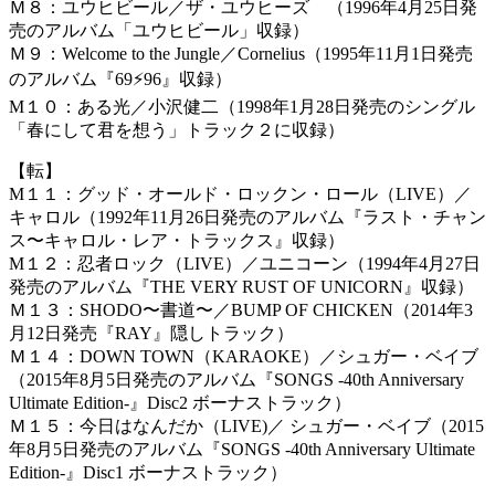
Ｍ８：ユウヒビール／ザ・ユウヒーズ （1996年4月25日発
売のアルバム「ユウヒビール」収録）
Ｍ９：Welcome to the Jungle／Cornelius（1995年11月1日発売
のアルバム『69⚡96』収録）
M１０：ある光／小沢健二（1998年1月28日発売のシングル
「春にして君を想う」トラック２に収録）
【転】
M１１：グッド・オールド・ロックン・ロール（LIVE）／
キャロル（1992年11月26日発売のアルバム『ラスト・チャン
ス〜キャロル・レア・トラックス』収録）
M１２：忍者ロック（LIVE）／ユニコーン（1994年4月27日
発売のアルバム『THE VERY RUST OF UNICORN』収録）
Ｍ１３：SHODO〜書道〜／BUMP OF CHICKEN（2014年3
月12日発売『RAY』隠しトラック）
Ｍ１４：DOWN TOWN（KARAOKE）／シュガー・ベイブ
（2015年8月5日発売のアルバム『SONGS -40th Anniversary
Ultimate Edition-』Disc2 ボーナストラック）
Ｍ１５：今日はなんだか（LIVE)／ シュガー・ベイブ（2015
年8月5日発売のアルバム『SONGS -40th Anniversary Ultimate
Edition-』Disc1 ボーナストラック）