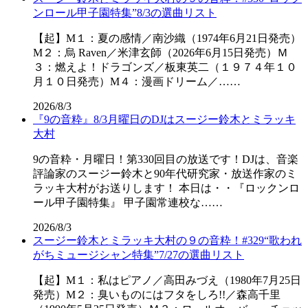
ンロール甲子園特集”8/3の選曲リスト
【起】M１：夏の感情／南沙織（1974年6月21日発売）
M２：烏 Raven／米津玄師（2026年6月15日発売）Ｍ
３：燃えよ！ドラゴンズ／板東英二（１９７４年１０
月１０日発売）M４：漫画ドリーム／……
2026/8/3
『9の音粋』8/3月曜日のDJはスージー鈴木とミラッキ
大村
9の音粋・月曜日！第330回目の放送です！DJは、音楽
評論家のスージー鈴木と90年代研究家・放送作家のミ
ラッキ大村がお送りします！ 本日は・・『ロックンロ
ール甲子園特集』 甲子園常連校な……
2026/8/3
スージー鈴木とミラッキ大村の９の音粋！#329“歌われ
がちミュージシャン特集”7/27の選曲リスト
【起】M１：私はピアノ／高田みづえ（1980年7月25日
発売）M２：臭いものにはフタをしろ!!／森高千里