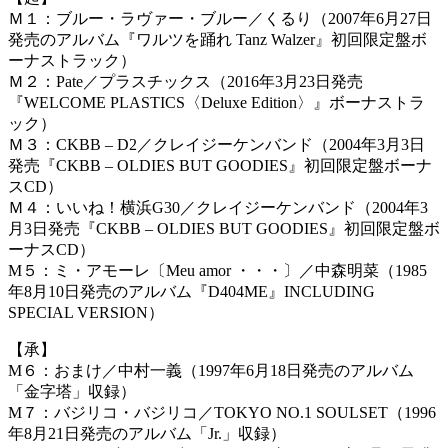
Ｍ１：ブルー・ラヴァー・ブルー／くるり（2007年6月27日
発売のアルバム『ワルツを踊れ Tanz Walzer』初回限定盤ボ
ーナストラック）
Ｍ２：Pate／プラスチックス（2016年3月23日発売
『WELCOME PLASTICS〈Deluxe Edition〉』ボーナストラ
ック）
Ｍ３：CKBB – D2／クレイジーケンバンド（2004年3月3日
発売『CKBB – OLDIES BUT GOODIES』初回限定盤ボーナ
スCD）
Ｍ４：いいね！横浜G30／クレイジーケンバンド（2004年3
月3日発売『CKBB – OLDIES BUT GOODIES』初回限定盤ボ
ーナスCD）
M５：ミ・アモーレ〔Meu amor ・・・〕／中森明菜（1985
年8月10日発売のアルバム『D404ME』INCLUDING
SPECIAL VERSION）
【承】
M６：おまけ／中村一義（1997年6月18日発売のアルバム
「金字塔」収録）
M７：バジリコ・バジリコ／TOKYO NO.1 SOULSET（1996
年8月21日発売のアルバム「Jr.」収録）