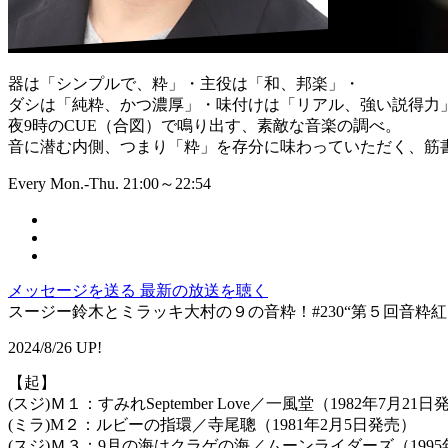
器は「シンプルで、粋」・主役は「和、邦楽」・
ダシは「純粋、かつ濃厚」・味付けは「リアル、強い説得力
夜9時のCUE（合図）で鳴り出す、素敵な音楽の調べ。
音に潜む内側、つまり「粋」を存分に味わっていただく、筋書
Every Mon.-Thu. 21:00～22:54
メッセージを送る
最新の放送を聴く
スージー鈴木とミラッキ大村の９の音粋！#230“第５回音粋紅白～
2024/8/26 UP!
【起】
(スジ)Ｍ１：すみれSeptember Love／一風堂（1982年7月21
(ミラ)M２：ルビーの指環／寺尾聰（1981年2月5日発売）
(スジ)Ｍ３：9月の海はクラゲの海／ムーンライダーズ（1995