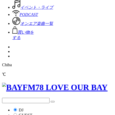
イベント・ライブ
PODCAST
オンエア楽曲一覧
買い物を
する
Chiba
℃
DJ