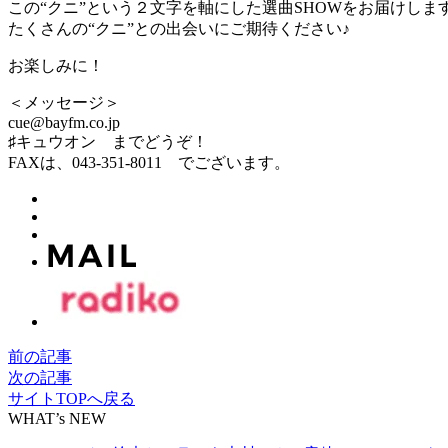
この“クニ”という２文字を軸にした選曲SHOWをお届けしま
たくさんの“クニ”との出会いにご期待ください♪
お楽しみに！
＜メッセージ＞
cue@bayfm.co.jp
♯キュウオン までどうぞ！
FAXは、043-351-8011 でございます。
前の記事
次の記事
サイトTOPへ戻る
WHAT’s NEW