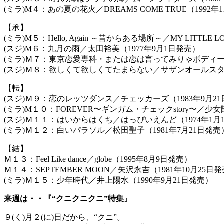
(ミラ)M４：あの夏の花火／DREAMS COME TRUE（1992年11
【承】
(ミラ)M５：Hello, Again ～昔からある場所～／MY LITTLE 
(スジ)M６：九月の雨／太田裕美（1977年9月1日発売）
(ミラ)Ｍ７：東京恋愛専科・または恋は言ってみりゃボディー・
(スジ)Ｍ８：欲しくて欲しくてたまらない／サザンオールスター
【転】
(スジ)Ｍ９：恋のレッツダンス／チェッカーズ（1983年9月
(ミラ)M１０：FOREVER〜ギンガム・チェックstory〜／少女
(スジ)Ｍ１１：はいからはくち／はっぴいえんど（1974年1月
(ミラ)Ｍ１２：白いパラソル／松田聖子（1981年7月21日発売
【結】
Ｍ１３：Feel Like dance／globe（1995年8月9日発売）
Ｍ１４：SEPTEMBER MOON／矢沢永吉（1981年10月25日
(ミラ)Ｍ１５：少年時代／井上陽水（1990年9月21日発売）
来週は・・『“クニクニクニ”特集』
９(く)月２(に)日だから、“クニ”。