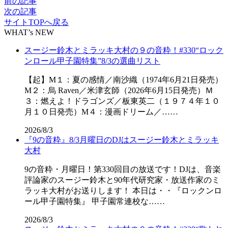
前の記事
次の記事
サイトTOPへ戻る
WHAT’s NEW
スージー鈴木とミラッキ大村の９の音粋！#330“ロック
ンロール甲子園特集”8/3の選曲リスト
【起】M１：夏の感情／南沙織（1974年6月21日発売）
M２：烏 Raven／米津玄師（2026年6月15日発売）Ｍ
３：燃えよ！ドラゴンズ／板東英二（１９７４年１０
月１０日発売）M４：漫画ドリーム／……
2026/8/3
『9の音粋』8/3月曜日のDJはスージー鈴木とミラッキ
大村
9の音粋・月曜日！第330回目の放送です！DJは、音楽
評論家のスージー鈴木と90年代研究家・放送作家のミ
ラッキ大村がお送りします！ 本日は・・『ロックンロ
ール甲子園特集』 甲子園常連校な……
2026/8/3