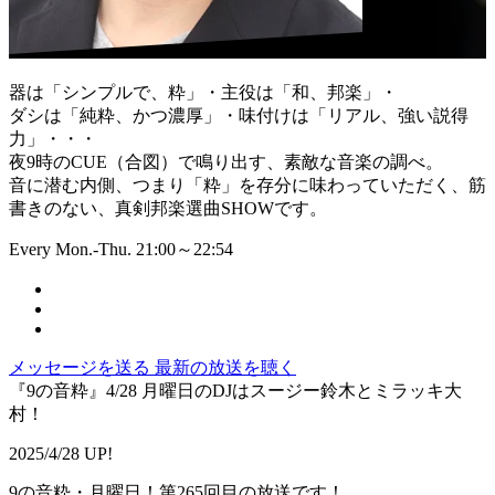
器は「シンプルで、粋」・主役は「和、邦楽」・
ダシは「純粋、かつ濃厚」・味付けは「リアル、強い説得
力」・・・
夜9時のCUE（合図）で鳴り出す、素敵な音楽の調べ。
音に潜む内側、つまり「粋」を存分に味わっていただく、筋
書きのない、真剣邦楽選曲SHOWです。
Every Mon.-Thu. 21:00～22:54
メッセージを送る
最新の放送を聴く
『9の音粋』4/28 月曜日のDJはスージー鈴木とミラッキ大
村！
2025/4/28 UP!
9の音粋・月曜日！第265回目の放送です！