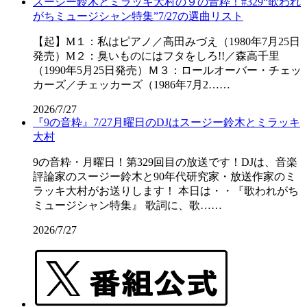
スージー鈴木とミラッキ大村の９の音粋！#329“歌われ
がちミュージシャン特集”7/27の選曲リスト
【起】M１：私はピアノ／高田みづえ（1980年7月25日
発売）M２：臭いものにはフタをしろ!!／森高千里
（1990年5月25日発売）Ｍ３：ロールオーバー・チェッ
カーズ／チェッカーズ（1986年7月2……
2026/7/27
『9の音粋』7/27月曜日のDJはスージー鈴木とミラッキ
大村
9の音粋・月曜日！第329回目の放送です！DJは、音楽
評論家のスージー鈴木と90年代研究家・放送作家のミ
ラッキ大村がお送りします！ 本日は・・『歌われがち
ミュージシャン特集』 歌詞に、歌……
2026/7/27