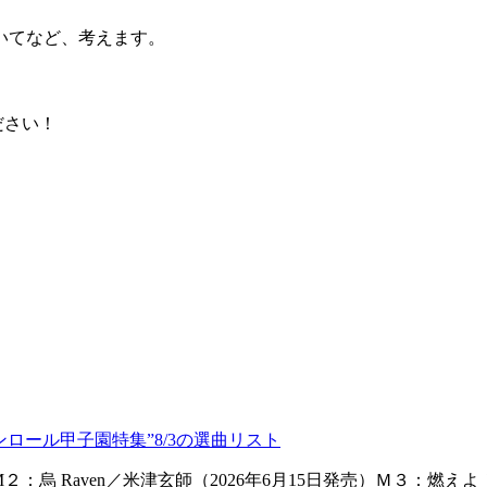
いてなど、考えます。
ださい！
ンロール甲子園特集”8/3の選曲リスト
M２：烏 Raven／米津玄師（2026年6月15日発売）Ｍ３：