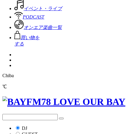
イベント・ライブ
PODCAST
オンエア楽曲一覧
買い物を
する
Chiba
℃
DJ