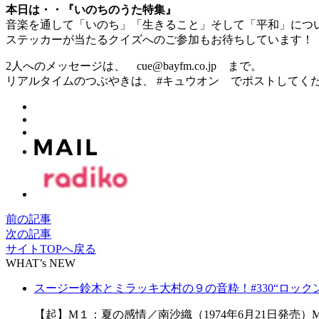
本日は・・『いのちのうた特集』
音楽を通して「いのち」「生きること」そして「平和」につ
ステッカーが当たるクイズへのご参加もお待ちしています！
2人へのメッセージは、 cue@bayfm.co.jp まで。
リアルタイムのつぶやきは、 #キュウオン でポストしてく
前の記事
次の記事
サイトTOPへ戻る
WHAT’s NEW
スージー鈴木とミラッキ大村の９の音粋！#330“ロック
【起】M１：夏の感情／南沙織（1974年6月21日発売）