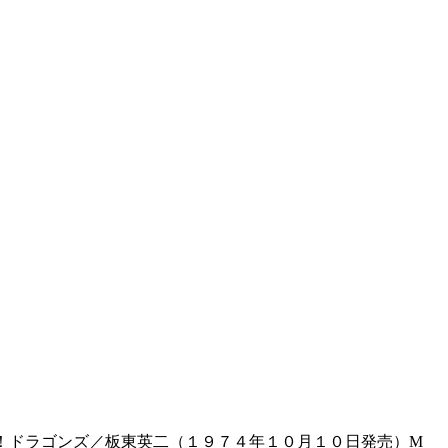
燃えよ！ドラゴンズ／板東英二（１９７４年１０月１０日発売）M