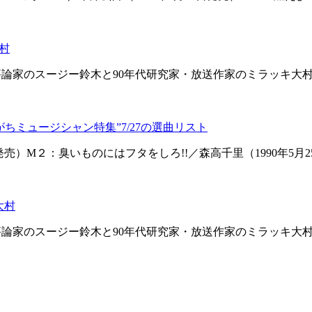
村
楽評論家のスージー鈴木と90年代研究家・放送作家のミラッキ大
ちミュージシャン特集”7/27の選曲リスト
日発売）M２：臭いものにはフタをしろ!!／森高千里（1990年
大村
楽評論家のスージー鈴木と90年代研究家・放送作家のミラッキ大