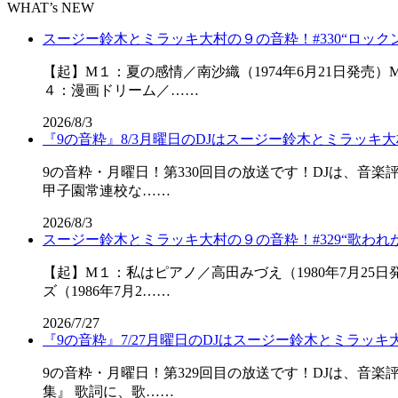
WHAT’s NEW
スージー鈴木とミラッキ大村の９の音粋！#330“ロック
【起】M１：夏の感情／南沙織（1974年6月21日発売）
４：漫画ドリーム／……
2026/8/3
『9の音粋』8/3月曜日のDJはスージー鈴木とミラッキ大
9の音粋・月曜日！第330回目の放送です！DJは、音
甲子園常連校な……
2026/8/3
スージー鈴木とミラッキ大村の９の音粋！#329“歌われが
【起】M１：私はピアノ／高田みづえ（1980年7月25
ズ（1986年7月2……
2026/7/27
『9の音粋』7/27月曜日のDJはスージー鈴木とミラッキ
9の音粋・月曜日！第329回目の放送です！DJは、音
集』 歌詞に、歌……