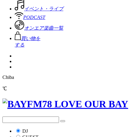
イベント・ライブ
PODCAST
オンエア楽曲一覧
買い物を
する
Chiba
℃
DJ