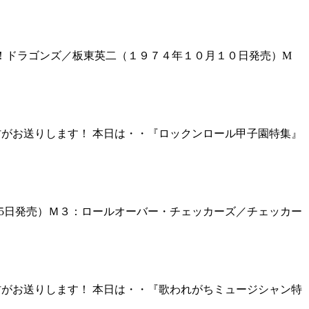
燃えよ！ドラゴンズ／板東英二（１９７４年１０月１０日発売）M
村がお送りします！ 本日は・・『ロックンロール甲子園特集』
5月25日発売）Ｍ３：ロールオーバー・チェッカーズ／チェッカー
村がお送りします！ 本日は・・『歌われがちミュージシャン特