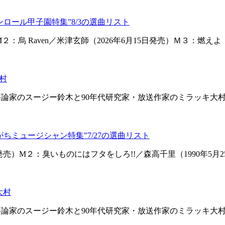
ンロール甲子園特集”8/3の選曲リスト
M２：烏 Raven／米津玄師（2026年6月15日発売）Ｍ３：
村
楽評論家のスージー鈴木と90年代研究家・放送作家のミラッキ大
ちミュージシャン特集”7/27の選曲リスト
日発売）M２：臭いものにはフタをしろ!!／森高千里（1990年
大村
楽評論家のスージー鈴木と90年代研究家・放送作家のミラッキ大