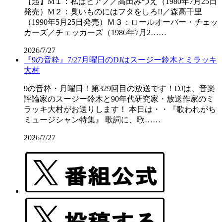
【起】M１：私はピアノ／高田みづえ（1980年7月25日
発売）M２：臭いものにはフタをしろ!!／森高千里
（1990年5月25日発売）Ｍ３：ロールオーバー・チェッ
カーズ／チェッカーズ（1986年7月2……
2026/7/27
『9の音粋』7/27月曜日のDJはスージー鈴木とミラッキ
大村
9の音粋・月曜日！第329回目の放送です！DJは、音楽
評論家のスージー鈴木と90年代研究家・放送作家のミ
ラッキ大村がお送りします！ 本日は・・『歌われがち
ミュージシャン特集』 歌詞に、歌……
2026/7/27