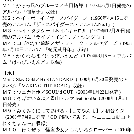
M１：からっ風のブルース／吉田拓郎（1973年6月1日発売の
アルバム『伽草子』収録）
M２：ヘイ・ボーイ／ザ・スパイダース（1966年4月15日発
売のアルバム『ザ・スパイダース・アルバムNo.1』）
Ｍ３：ヘイ・タクシー [Live]／キャロル（1973年12月20日発
売のアルバム『ライブ・イン”リブ・ヤング”』）
Ｍ４：コブのない駱駝／ザ・フォーク・クルセダーズ（1968
年7月10日アルバム『紀元貮阡年』収録）
M５：かくれんぼ／はっぴいえんど（1970年8月5日 > アルバ
ム『はっぴいえんど』収録）
【承】
M６：Stay Gold／Hi-STANDARD（1999年6月30日発売のア
ルバム「MAKING THE ROAD」収録）
Ｍ７：ウェカピポ／SOUL’d OUT（2003年1月22日発売）
Ｍ８：そばにいるね／青山テルマ feat.SoulJa（2008年1月23
日発売）
Ｍ９：みくみくにしてあげる♪【してやんよ】／初音ミク
（2008年7月9日発売『CDで聞いてみて。 〜ニコニコ動画せ
れくちょん〜』収録）
Ｍ１０：行くぜっ！怪盗少女／ももいろクローバー（2010年