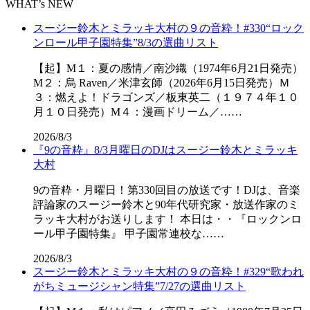
WHAT’s NEW
スージー鈴木とミラッキ大村の９の音粋！#330“ロック
ンロール甲子園特集”8/3の選曲リスト
【起】M１：夏の感情／南沙織（1974年6月21日発売）
M２：烏 Raven／米津玄師（2026年6月15日発売）Ｍ
３：燃えよ！ドラゴンズ／板東英二（１９７４年１０
月１０日発売）M４：漫画ドリーム／……
2026/8/3
『9の音粋』8/3月曜日のDJはスージー鈴木とミラッキ
大村
9の音粋・月曜日！第330回目の放送です！DJは、音楽
評論家のスージー鈴木と90年代研究家・放送作家のミ
ラッキ大村がお送りします！ 本日は・・『ロックンロ
ール甲子園特集』 甲子園常連校な……
2026/8/3
スージー鈴木とミラッキ大村の９の音粋！#329“歌われ
がちミュージシャン特集”7/27の選曲リスト