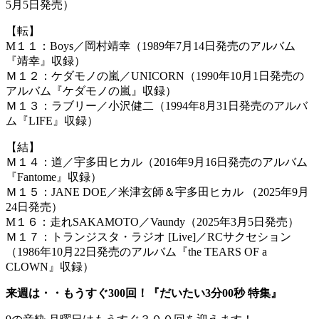
5月5日発売）
【転】
M１１：Boys／岡村靖幸（1989年7月14日発売のアルバム
『靖幸』収録）
Ｍ１２：ケダモノの嵐／UNICORN（1990年10月1日発売の
アルバム『ケダモノの嵐』収録）
Ｍ１３：ラブリー／小沢健二（1994年8月31日発売のアルバ
ム『LIFE』収録）
【結】
Ｍ１４：道／宇多田ヒカル（2016年9月16日発売のアルバム
『Fantome』収録）
Ｍ１５：JANE DOE／米津玄師＆宇多田ヒカル （2025年9月
24日発売）
M１６：走れSAKAMOTO／Vaundy（2025年3月5日発売）
Ｍ１７：トランジスタ・ラジオ [Live]／RCサクセション
（1986年10月22日発売のアルバム『the TEARS OF a
CLOWN』収録）
来週は・・もうすぐ300回！『だいたい3分00秒 特集』