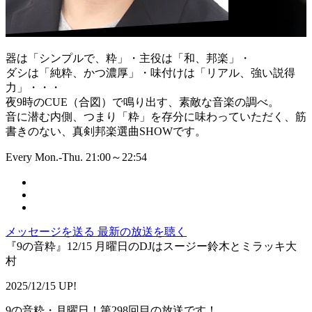
器は「シンプルで、粋」・主役は「和、邦楽」・
ダシは「純粋、かつ濃厚」・味付けは「リアル、強い説得
力」・・・
夜9時のCUE（合図）で鳴り出す、素敵な音楽の調べ。
音に潜む内側、つまり「粋」を存分に味わっていただく、筋
書きのない、真剣邦楽選曲SHOWです。
Every Mon.-Thu. 21:00～22:54
メッセージを送る
最新の放送を聴く
『9の音粋』12/15 月曜日のDJはスージー鈴木とミラッキ大
村
2025/12/15 UP!
9の音粋・月曜日！第298回目の放送です！