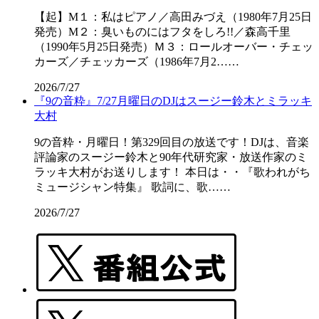
【起】M１：私はピアノ／高田みづえ（1980年7月25日
発売）M２：臭いものにはフタをしろ!!／森高千里
（1990年5月25日発売）Ｍ３：ロールオーバー・チェッ
カーズ／チェッカーズ（1986年7月2……
2026/7/27
『9の音粋』7/27月曜日のDJはスージー鈴木とミラッキ
大村
9の音粋・月曜日！第329回目の放送です！DJは、音楽
評論家のスージー鈴木と90年代研究家・放送作家のミ
ラッキ大村がお送りします！ 本日は・・『歌われがち
ミュージシャン特集』 歌詞に、歌……
2026/7/27