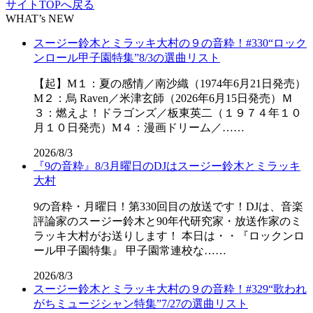
サイトTOPへ戻る
WHAT’s NEW
スージー鈴木とミラッキ大村の９の音粋！#330“ロック
ンロール甲子園特集”8/3の選曲リスト
【起】M１：夏の感情／南沙織（1974年6月21日発売）
M２：烏 Raven／米津玄師（2026年6月15日発売）Ｍ
３：燃えよ！ドラゴンズ／板東英二（１９７４年１０
月１０日発売）M４：漫画ドリーム／……
2026/8/3
『9の音粋』8/3月曜日のDJはスージー鈴木とミラッキ
大村
9の音粋・月曜日！第330回目の放送です！DJは、音楽
評論家のスージー鈴木と90年代研究家・放送作家のミ
ラッキ大村がお送りします！ 本日は・・『ロックンロ
ール甲子園特集』 甲子園常連校な……
2026/8/3
スージー鈴木とミラッキ大村の９の音粋！#329“歌われ
がちミュージシャン特集”7/27の選曲リスト