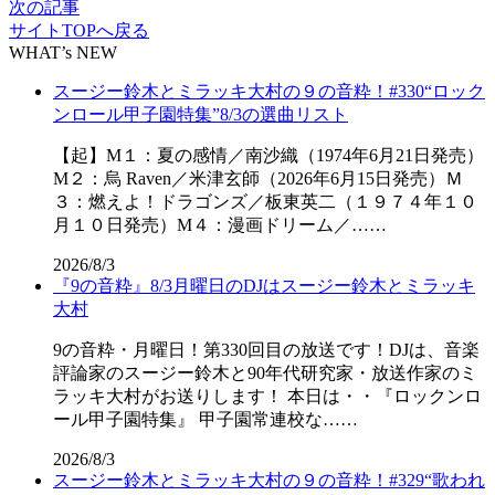
次の記事
サイトTOPへ戻る
WHAT’s NEW
スージー鈴木とミラッキ大村の９の音粋！#330“ロック
ンロール甲子園特集”8/3の選曲リスト
【起】M１：夏の感情／南沙織（1974年6月21日発売）
M２：烏 Raven／米津玄師（2026年6月15日発売）Ｍ
３：燃えよ！ドラゴンズ／板東英二（１９７４年１０
月１０日発売）M４：漫画ドリーム／……
2026/8/3
『9の音粋』8/3月曜日のDJはスージー鈴木とミラッキ
大村
9の音粋・月曜日！第330回目の放送です！DJは、音楽
評論家のスージー鈴木と90年代研究家・放送作家のミ
ラッキ大村がお送りします！ 本日は・・『ロックンロ
ール甲子園特集』 甲子園常連校な……
2026/8/3
スージー鈴木とミラッキ大村の９の音粋！#329“歌われ