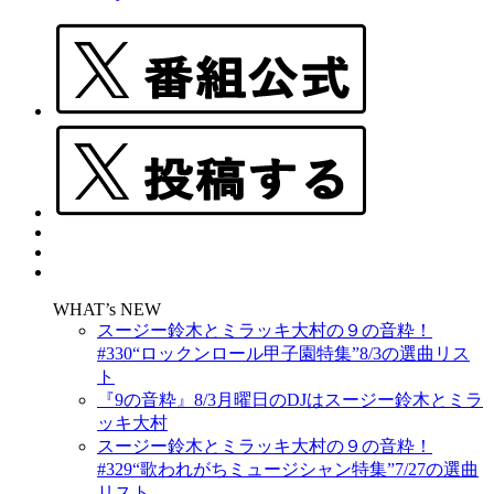
WHAT’s NEW
スージー鈴木とミラッキ大村の９の音粋！
#330“ロックンロール甲子園特集”8/3の選曲リス
ト
『9の音粋』8/3月曜日のDJはスージー鈴木とミラ
ッキ大村
スージー鈴木とミラッキ大村の９の音粋！
#329“歌われがちミュージシャン特集”7/27の選曲
リスト