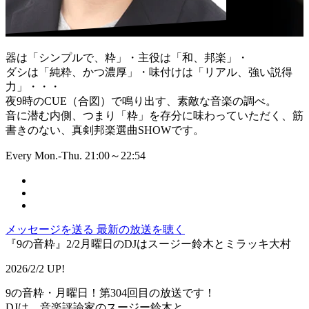
器は「シンプルで、粋」・主役は「和、邦楽」・
ダシは「純粋、かつ濃厚」・味付けは「リアル、強い説得
力」・・・
夜9時のCUE（合図）で鳴り出す、素敵な音楽の調べ。
音に潜む内側、つまり「粋」を存分に味わっていただく、筋
書きのない、真剣邦楽選曲SHOWです。
Every Mon.-Thu. 21:00～22:54
メッセージを送る
最新の放送を聴く
『9の音粋』2/2月曜日のDJはスージー鈴木とミラッキ大村
2026/2/2 UP!
9の音粋・月曜日！第304回目の放送です！
DJは、音楽評論家のスージー鈴木と