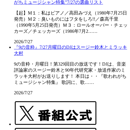
がちミュージシャン特集”7/27の選曲リスト
【起】M１：私はピアノ／高田みづえ（1980年7月25日
発売）M２：臭いものにはフタをしろ!!／森高千里
（1990年5月25日発売）Ｍ３：ロールオーバー・チェッ
カーズ／チェッカーズ（1986年7月2……
2026/7/27
『9の音粋』7/27月曜日のDJはスージー鈴木とミラッキ
大村
9の音粋・月曜日！第329回目の放送です！DJは、音楽
評論家のスージー鈴木と90年代研究家・放送作家のミ
ラッキ大村がお送りします！ 本日は・・『歌われがち
ミュージシャン特集』 歌詞に、歌……
2026/7/27