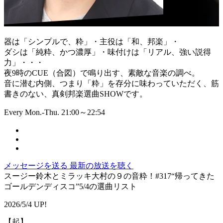
器は「シンプルで、粋」・主役は「和、邦楽」・
ダシは「純粋、かつ濃厚」・味付けは「リアル、強い説得
力」・・・
夜9時のCUE（合図）で鳴り出す、素敵な音楽の調べ。
音に潜む内側、つまり「粋」を存分に味わっていただく、筋
書きのない、真剣邦楽選曲SHOWです。
Every Mon.-Thu. 21:00～22:54
メッセージを送る
最新の放送を聴く
スージー鈴木とミラッキ大村の９の音粋！#317“帰ってきた
ゴールデンディスコ”5/4の選曲リスト
2026/5/4 UP!
【起】