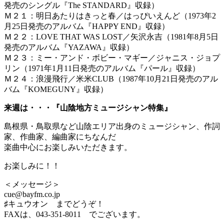
発売のシングル『The STANDARD』収録）
Ｍ２１：明日あたりはきっと春／はっぴいえんど（1973年2
月25日発売のアルバム『HAPPY END』収録）
Ｍ２２：LOVE THAT WAS LOST／矢沢永吉（1981年8月5日
発売のアルバム『YAZAWA』収録）
Ｍ２３：ミー・アンド・ボビー・マギー／ジャニス・ジョプ
リン（1971年1月11日発売のアルバム『パール』収録）
Ｍ２４：浪漫飛行／米米CLUB（1987年10月21日発売のアル
バム『KOMEGUNY』収録）
来週は・・・『山陰地方ミュージシャン特集』
島根県・鳥取県など山陰エリア出身のミュージシャン、作詞
家、作曲家、編曲家にちなんだ
楽曲中心にお楽しみいただきます。
お楽しみに！！
＜メッセージ＞
cue@bayfm.co.jp
♯キュウオン までどうぞ！
FAXは、043-351-8011 でございます。