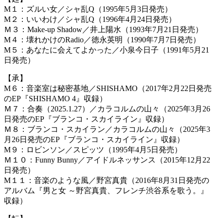
M１：ズルい女／シャ乱Q（1995年5月3日発売）
M２：いいわけ／シャ乱Q（1996年4月24日発売）
Ｍ３：Make-up Shadow／井上陽水（1993年7月21日発売）
M４：壊れかけのRadio／徳永英明（1990年7月7日発売）
M５：あなたに会えてよかった／小泉今日子（1991年5月21
日発売）
【承】
M６：音楽室は秘密基地／SHISHAMO（2017年2月22日発売
のEP『SHISHAMO 4』収録）
Ｍ７：合奏（2025.1.27）／カラコルムの山々（2025年3月26
日発売のEP『ブランコ・スカイライン』収録）
Ｍ８：ブランコ・スカイラン／カラコルムの山々（2025年3
月26日発売のEP『ブランコ・スカイライン』収録）
M９：ロビンソン／スピッツ（1995年4月5日発売）
Ｍ１０：Funny Bunny／アイドルネッサンス（2015年12月22
日発売）
M１１：音楽のような風／野宮真貴（2016年8月31日発売の
アルバム『男と女 ～野宮真貴、フレンチ渋谷系を歌う。』
収録）