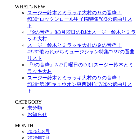
WHAT’s NEW
スージー鈴木とミラッキ大村の９の音粋！
#330“ロックンロール甲子園特集”8/3の選曲リス
ト
『9の音粋』8/3月曜日のDJはスージー鈴木とミラ
ッキ大村
スージー鈴木とミラッキ大村の９の音粋！
#329“歌われがちミュージシャン特集”7/27の選曲
リスト
『9の音粋』7/27月曜日のDJはスージー鈴木とミ
ラッキ大村
スージー鈴木とミラッキ大村の９の音粋！
#328“第2回キュウオン東西対抗”7/20の選曲リス
ト
CATEGORY
未分類
お知らせ
MONTH
2026年8月
2026年7月