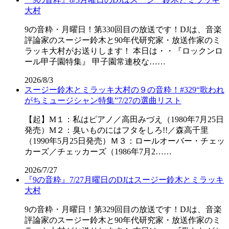
大村
9の音粋・月曜日！第330回目の放送です！DJは、音楽
評論家のスージー鈴木と90年代研究家・放送作家のミ
ラッキ大村がお送りします！ 本日は・・『ロックンロ
ール甲子園特集』 甲子園常連校な……
2026/8/3
スージー鈴木とミラッキ大村の９の音粋！#329“歌われ
がちミュージシャン特集”7/27の選曲リスト
【起】M１：私はピアノ／高田みづえ（1980年7月25日
発売）M２：臭いものにはフタをしろ!!／森高千里
（1990年5月25日発売）Ｍ３：ロールオーバー・チェッ
カーズ／チェッカーズ（1986年7月2……
2026/7/27
『9の音粋』7/27月曜日のDJはスージー鈴木とミラッキ
大村
9の音粋・月曜日！第329回目の放送です！DJは、音楽
評論家のスージー鈴木と90年代研究家・放送作家のミ