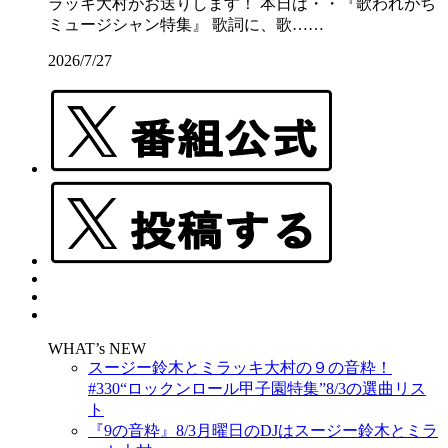
ラッキ大村がお送りします！ 本日は・・『歌われがち
ミュージシャン特集』 歌詞に、歌……
2026/7/27
WHAT’s NEW
スージー鈴木とミラッキ大村の９の音粋！
#330“ロックンロール甲子園特集”8/3の選曲リス
ト
『9の音粋』8/3月曜日のDJはスージー鈴木とミラ