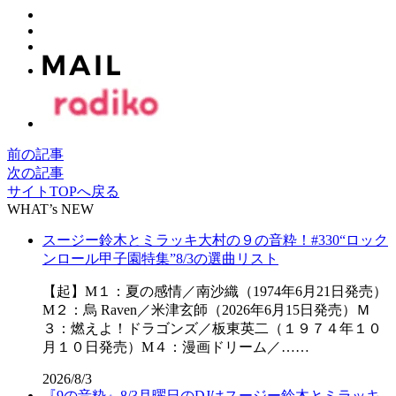
前の記事
次の記事
サイトTOPへ戻る
WHAT’s NEW
スージー鈴木とミラッキ大村の９の音粋！#330“ロック
ンロール甲子園特集”8/3の選曲リスト
【起】M１：夏の感情／南沙織（1974年6月21日発売）
M２：烏 Raven／米津玄師（2026年6月15日発売）Ｍ
３：燃えよ！ドラゴンズ／板東英二（１９７４年１０
月１０日発売）M４：漫画ドリーム／……
2026/8/3
『9の音粋』8/3月曜日のDJはスージー鈴木とミラッキ