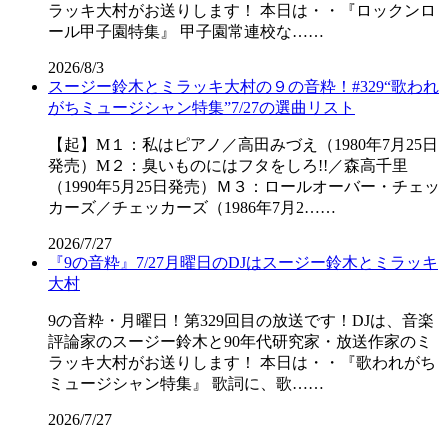
ラッキ大村がお送りします！ 本日は・・『ロックンロ
ール甲子園特集』 甲子園常連校な……
2026/8/3
スージー鈴木とミラッキ大村の９の音粋！#329“歌われ
がちミュージシャン特集”7/27の選曲リスト
【起】M１：私はピアノ／高田みづえ（1980年7月25日
発売）M２：臭いものにはフタをしろ!!／森高千里
（1990年5月25日発売）Ｍ３：ロールオーバー・チェッ
カーズ／チェッカーズ（1986年7月2……
2026/7/27
『9の音粋』7/27月曜日のDJはスージー鈴木とミラッキ
大村
9の音粋・月曜日！第329回目の放送です！DJは、音楽
評論家のスージー鈴木と90年代研究家・放送作家のミ
ラッキ大村がお送りします！ 本日は・・『歌われがち
ミュージシャン特集』 歌詞に、歌……
2026/7/27