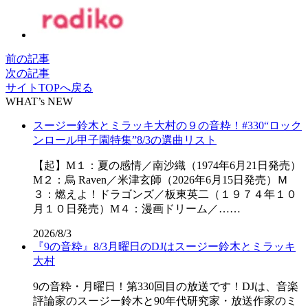
前の記事
次の記事
サイトTOPへ戻る
WHAT’s NEW
スージー鈴木とミラッキ大村の９の音粋！#330“ロック
ンロール甲子園特集”8/3の選曲リスト
【起】M１：夏の感情／南沙織（1974年6月21日発売）
M２：烏 Raven／米津玄師（2026年6月15日発売）Ｍ
３：燃えよ！ドラゴンズ／板東英二（１９７４年１０
月１０日発売）M４：漫画ドリーム／……
2026/8/3
『9の音粋』8/3月曜日のDJはスージー鈴木とミラッキ
大村
9の音粋・月曜日！第330回目の放送です！DJは、音楽
評論家のスージー鈴木と90年代研究家・放送作家のミ