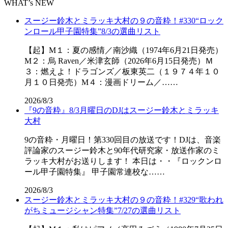
WHAT’s NEW
スージー鈴木とミラッキ大村の９の音粋！#330“ロック
ンロール甲子園特集”8/3の選曲リスト
【起】M１：夏の感情／南沙織（1974年6月21日発売）
M２：烏 Raven／米津玄師（2026年6月15日発売）Ｍ
３：燃えよ！ドラゴンズ／板東英二（１９７４年１０
月１０日発売）M４：漫画ドリーム／……
2026/8/3
『9の音粋』8/3月曜日のDJはスージー鈴木とミラッキ
大村
9の音粋・月曜日！第330回目の放送です！DJは、音楽
評論家のスージー鈴木と90年代研究家・放送作家のミ
ラッキ大村がお送りします！ 本日は・・『ロックンロ
ール甲子園特集』 甲子園常連校な……
2026/8/3
スージー鈴木とミラッキ大村の９の音粋！#329“歌われ
がちミュージシャン特集”7/27の選曲リスト