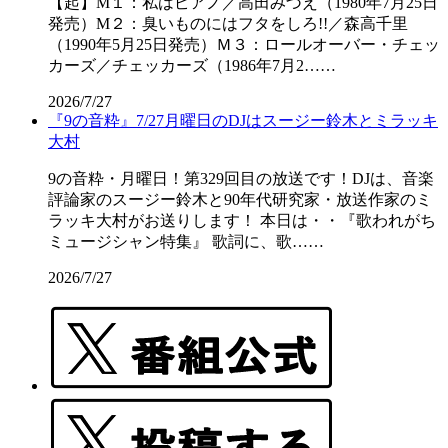
【起】M１：私はピアノ／高田みづえ（1980年7月25日
発売）M２：臭いものにはフタをしろ!!／森高千里
（1990年5月25日発売）Ｍ３：ロールオーバー・チェッ
カーズ／チェッカーズ（1986年7月2……
2026/7/27
『9の音粋』7/27月曜日のDJはスージー鈴木とミラッキ
大村
9の音粋・月曜日！第329回目の放送です！DJは、音楽
評論家のスージー鈴木と90年代研究家・放送作家のミ
ラッキ大村がお送りします！ 本日は・・『歌われがち
ミュージシャン特集』 歌詞に、歌……
2026/7/27