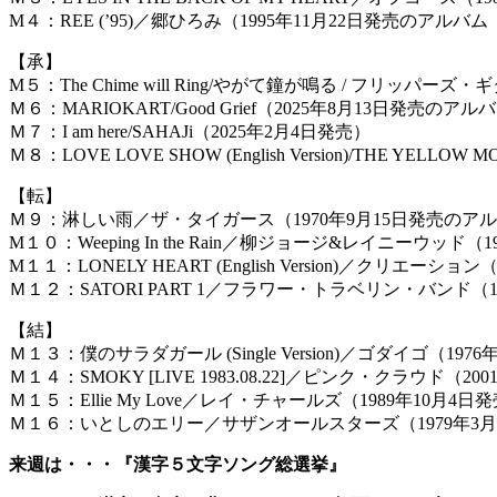
M４：REE (’95)／郷ひろみ（1995年11月22日発売のアルバム『THE 
【承】
M５：The Chime will Ring/やがて鐘が鳴る / フリッパーズ・
Ｍ６：MARIOKART/Good Grief（2025年8月13日発売のアル
Ｍ７：I am here/SAHAJi（2025年2月4日発売）
Ｍ８：LOVE LOVE SHOW (English Version)/THE YELL
【転】
Ｍ９：淋しい雨／ザ・タイガース（1970年9月15日発売のアルバム
M１０：Weeping In the Rain／柳ジョージ&レイニーウッド（
M１１：LONELY HEART (English Version)／クリエーショ
Ｍ１２：SATORI PART 1／フラワー・トラベリン・バンド（1
【結】
Ｍ１３：僕のサラダガール (Single Version)／ゴダイゴ（197
Ｍ１４：SMOKY [LIVE 1983.08.22]／ピンク・クラウド（20
Ｍ１５：Ellie My Love／レイ・チャールズ（1989年10月4日
Ｍ１６：いとしのエリー／サザンオールスターズ（1979年3月
来週は・・・『漢字５文字ソング総選挙』