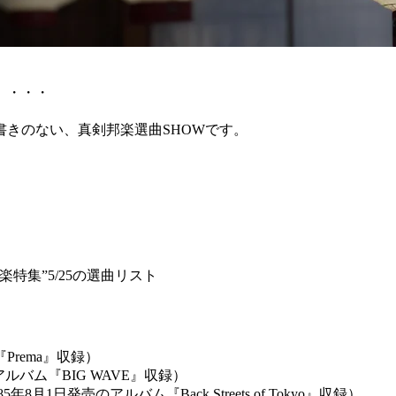
」・・・
きのない、真剣邦楽選曲SHOWです。
特集”5/25の選曲リスト
『Prema』収録）
売のアルバム『BIG WAVE』収録）
5年8月1日発売のアルバム『Back Streets of Tokyo』収録）