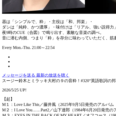
器は「シンプルで、粋」・主役は「和、邦楽」・
ダシは「純粋、かつ濃厚」・味付けは「リアル、強い説得力
夜9時のCUE（合図）で鳴り出す、素敵な音楽の調べ。
音に潜む内側、つまり「粋」を存分に味わっていただく、筋書
Every Mon.-Thu. 21:00～22:54
メッセージを送る
最新の放送を聴く
スージー鈴木とミラッキ大村の９の音粋！#320“英語歌詞の邦楽
2026/5/25 UP!
【起】
M１：Love Like This／藤井風（2025年9月5日発売のアルバム
M２：I Love You……Part2／山下達郎（1984年6月20日発
Ｍ３：EYES IN THE BACK OF MY HEART／オフコース（198