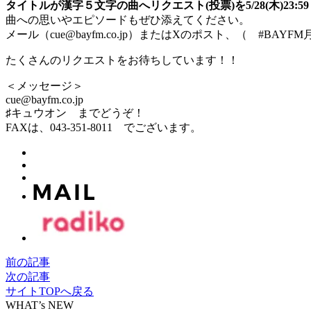
タイトルが漢字５文字の曲へリクエスト(投票)を5/28(木)23:
曲への思いやエピソードもぜひ添えてください。
メール（cue@bayfm.co.jp）またはXのポスト、（ #BAY
たくさんのリクエストをお待ちしています！！
＜メッセージ＞
cue@bayfm.co.jp
♯キュウオン までどうぞ！
FAXは、043-351-8011 でございます。
前の記事
次の記事
サイトTOPへ戻る
WHAT’s NEW