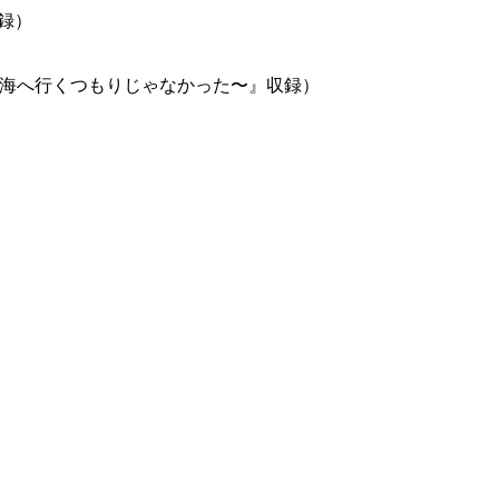
収録）
ur side 〜海へ行くつもりじゃなかった〜』収録）
）