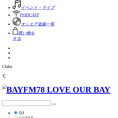
イベント・ライブ
PODCAST
オンエア楽曲一覧
買い物を
する
Chiba
℃
DJ