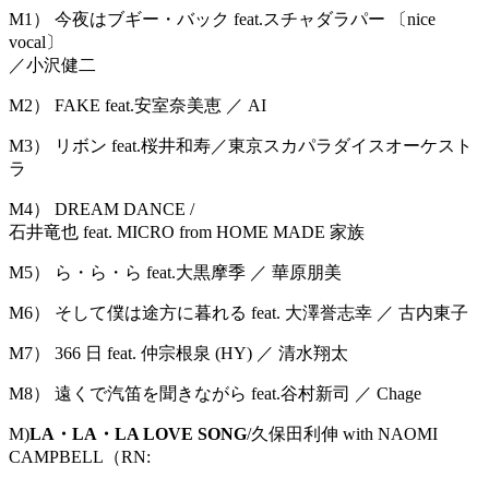
M1） 今夜はブギー・バック feat.スチャダラパー 〔nice
vocal〕
／小沢健二
M2） FAKE feat.安室奈美恵 ／ AI
M3） リボン feat.桜井和寿／東京スカパラダイスオーケスト
ラ
M4） DREAM DANCE /
石井竜也 feat. MICRO from HOME MADE 家族
M5） ら・ら・ら feat.大黒摩季 ／ 華原朋美
M6） そして僕は途方に暮れる feat. 大澤誉志幸 ／ 古内東子
M7） 366 日 feat. 仲宗根泉 (HY) ／ 清水翔太
M8） 遠くで汽笛を聞きながら feat.谷村新司 ／ Chage
M)
LA・LA・LA LOVE SONG
/久保田利伸 with NAOMI
CAMPBELL（RN: