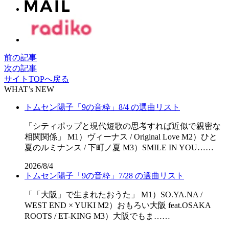
前の記事
次の記事
サイトTOPへ戻る
WHAT’s NEW
トムセン陽子「9の音粋」8/4 の選曲リスト
「シティポップと現代短歌の思考すれば近似で親密な
相関関係」 M1）ヴィーナス / Original Love M2）ひと
夏のルミナンス / 下町ノ夏 M3）SMILE IN YOU……
2026/8/4
トムセン陽子「9の音粋」7/28 の選曲リスト
「「⼤阪」で⽣まれたおうた」 M1）SO.YA.NA /
WEST END × YUKI M2）おもろい大阪 feat.OSAKA
ROOTS / ET-KING M3）大阪でもま……