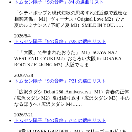
トムセン陽子「9の音粋」8/4 の選曲リスト
「シティポップと現代短歌の思考すれば近似で親密な
相関関係」 M1）ヴィーナス / Original Love M2）ひと
夏のルミナンス / 下町ノ夏 M3）SMILE IN YOU……
2026/8/4
トムセン陽子「9の音粋」7/28 の選曲リスト
「「⼤阪」で⽣まれたおうた」 M1）SO.YA.NA /
WEST END × YUKI M2）おもろい大阪 feat.OSAKA
ROOTS / ET-KING M3）大阪でもま……
2026/7/28
トムセン陽子「9の音粋」7/21 の選曲リスト
「広沢タダシ Debut 25th Anniversary」 M1）青春の正体
/ 広沢タダシ M2）夏は繰り返す / 広沢タダシ M3）手の
なるほうへ / 広沢タダシ M4……
2026/7/21
トムセン陽子「9の音粋」7/14 の選曲リスト
「9音 FLOWER GARDEN」 M1）マリーゴールド / あ