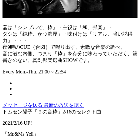
器は「シンプルで、粋」・主役は「和、邦楽」・
ダシは「純粋、かつ濃厚」・味付けは「リアル、強い説得
力」・・・
夜9時のCUE（合図）で鳴り出す、素敵な音楽の調べ。
音に潜む内側、つまり「粋」を存分に味わっていただく、筋
書きのない、真剣邦楽選曲SHOWです。
Every Mon.-Thu. 21:00～22:54
メッセージを送る
最新の放送を聴く
トムセン陽子「９の音粋」2/16のセレクト曲
2021/2/16 UP!
「Mr.&Ms.Yell」