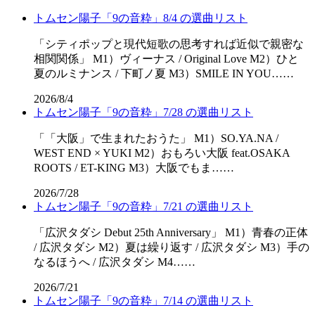
トムセン陽子「9の音粋」8/4 の選曲リスト
「シティポップと現代短歌の思考すれば近似で親密な
相関関係」 M1）ヴィーナス / Original Love M2）ひと
夏のルミナンス / 下町ノ夏 M3）SMILE IN YOU……
2026/8/4
トムセン陽子「9の音粋」7/28 の選曲リスト
「「⼤阪」で⽣まれたおうた」 M1）SO.YA.NA /
WEST END × YUKI M2）おもろい大阪 feat.OSAKA
ROOTS / ET-KING M3）大阪でもま……
2026/7/28
トムセン陽子「9の音粋」7/21 の選曲リスト
「広沢タダシ Debut 25th Anniversary」 M1）青春の正体
/ 広沢タダシ M2）夏は繰り返す / 広沢タダシ M3）手の
なるほうへ / 広沢タダシ M4……
2026/7/21
トムセン陽子「9の音粋」7/14 の選曲リスト