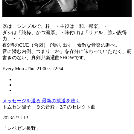
器は「シンプルで、粋」・主役は「和、邦楽」・
ダシは「純粋、かつ濃厚」・味付けは「リアル、強い説得
力」・・・
夜9時のCUE（合図）で鳴り出す、素敵な音楽の調べ。
音に潜む内側、つまり「粋」を存分に味わっていただく、筋
書きのない、真剣邦楽選曲SHOWです。
Every Mon.-Thu. 21:00～22:54
メッセージを送る
最新の放送を聴く
トムセン陽子「９の音粋」2/7 のセレクト曲
2023/2/7 UP!
「レペゼン長野」