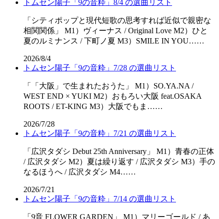
トムセン陽子「9の音粋」8/4 の選曲リスト
「シティポップと現代短歌の思考すれば近似で親密な
相関関係」 M1）ヴィーナス / Original Love M2）ひと
夏のルミナンス / 下町ノ夏 M3）SMILE IN YOU……
2026/8/4
トムセン陽子「9の音粋」7/28 の選曲リスト
「「⼤阪」で⽣まれたおうた」 M1）SO.YA.NA /
WEST END × YUKI M2）おもろい大阪 feat.OSAKA
ROOTS / ET-KING M3）大阪でもま……
2026/7/28
トムセン陽子「9の音粋」7/21 の選曲リスト
「広沢タダシ Debut 25th Anniversary」 M1）青春の正体
/ 広沢タダシ M2）夏は繰り返す / 広沢タダシ M3）手の
なるほうへ / 広沢タダシ M4……
2026/7/21
トムセン陽子「9の音粋」7/14 の選曲リスト
「9音 FLOWER GARDEN」 M1）マリーゴールド / あ