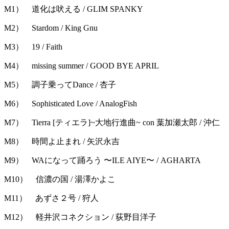
M1） 道化は吠える / GLIM SPANKY
M2） Stardom / King Gnu
M3） 19 / Faith
M4） missing summer / GOOD BYE APRIL
M5） 調子乗ってDance / 杏子
M6） Sophisticated Love / AnalogFish
M7） Tierra [ティエラ]~大地行進曲~ con 葉加瀬太郎 / 沖仁
M8） 時間よ止まれ / 矢沢永吉
M9） WAになって踊ろう 〜ILE AIYE〜 / AGHARTA
M10） 信濃の国 / 湯澤かよこ
M11） あずさ２号 / 狩人
M12） 軽井沢コネクション / 荻野目洋子