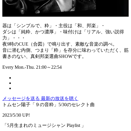
器は「シンプルで、粋」・主役は「和、邦楽」・
ダシは「純粋、かつ濃厚」・味付けは「リアル、強い説得
力」・・・
夜9時のCUE（合図）で鳴り出す、素敵な音楽の調べ。
音に潜む内側、つまり「粋」を存分に味わっていただく、筋
書きのない、真剣邦楽選曲SHOWです。
Every Mon.-Thu. 21:00～22:54
メッセージを送る
最新の放送を聴く
トムセン陽子「９の音粋」5/30のセレクト曲
2023/5/30 UP!
「5月生まれのミュージシャン Playlist 」