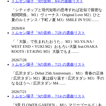
トムセン陽子「9の音粋」8/4 の選曲リスト
「シティポップと現代短歌の思考すれば近似で親密な
相関関係」 M1）ヴィーナス / Original Love M2）ひと
夏のルミナンス / 下町ノ夏 M3）SMILE IN YOU……
2026/8/4
トムセン陽子「9の音粋」7/28 の選曲リスト
「「⼤阪」で⽣まれたおうた」 M1）SO.YA.NA /
WEST END × YUKI M2）おもろい大阪 feat.OSAKA
ROOTS / ET-KING M3）大阪でもま……
2026/7/28
トムセン陽子「9の音粋」7/21 の選曲リスト
「広沢タダシ Debut 25th Anniversary」 M1）青春の正体
/ 広沢タダシ M2）夏は繰り返す / 広沢タダシ M3）手の
なるほうへ / 広沢タダシ M4……
2026/7/21
トムセン陽子「9の音粋」7/14 の選曲リスト
「9音 FLOWER GARDEN」 M1）マリーゴールド / あ