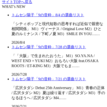
サイトTOPへ戻る
WHAT’s NEW
トムセン陽子「9の音粋」8/4 の選曲リスト
「シティポップと現代短歌の思考すれば近似で親密な
相関関係」 M1）ヴィーナス / Original Love M2）ひと
夏のルミナンス / 下町ノ夏 M3）SMILE IN YOU……
2026/8/4
トムセン陽子「9の音粋」7/28 の選曲リスト
「「⼤阪」で⽣まれたおうた」 M1）SO.YA.NA /
WEST END × YUKI M2）おもろい大阪 feat.OSAKA
ROOTS / ET-KING M3）大阪でもま……
2026/7/28
トムセン陽子「9の音粋」7/21 の選曲リスト
「広沢タダシ Debut 25th Anniversary」 M1）青春の正体
/ 広沢タダシ M2）夏は繰り返す / 広沢タダシ M3）手の
なるほうへ / 広沢タダシ M4……
2026/7/21