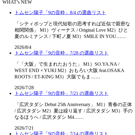
WHAT’s NEW
トムセン陽子「9の音粋」8/4 の選曲リスト
「シティポップと現代短歌の思考すれば近似で親密な
相関関係」 M1）ヴィーナス / Original Love M2）ひと
夏のルミナンス / 下町ノ夏 M3）SMILE IN YOU……
2026/8/4
トムセン陽子「9の音粋」7/28 の選曲リスト
「「⼤阪」で⽣まれたおうた」 M1）SO.YA.NA /
WEST END × YUKI M2）おもろい大阪 feat.OSAKA
ROOTS / ET-KING M3）大阪でもま……
2026/7/28
トムセン陽子「9の音粋」7/21 の選曲リスト
「広沢タダシ Debut 25th Anniversary」 M1）青春の正体
/ 広沢タダシ M2）夏は繰り返す / 広沢タダシ M3）手の
なるほうへ / 広沢タダシ M4……
2026/7/21
トムセン陽子「9の音粋」7/14 の選曲リスト