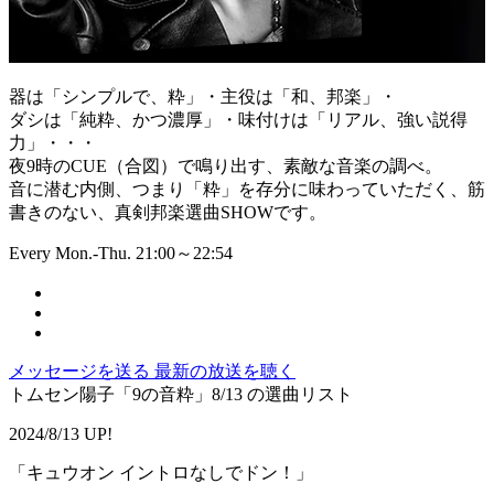
器は「シンプルで、粋」・主役は「和、邦楽」・
ダシは「純粋、かつ濃厚」・味付けは「リアル、強い説得
力」・・・
夜9時のCUE（合図）で鳴り出す、素敵な音楽の調べ。
音に潜む内側、つまり「粋」を存分に味わっていただく、筋
書きのない、真剣邦楽選曲SHOWです。
Every Mon.-Thu. 21:00～22:54
メッセージを送る
最新の放送を聴く
トムセン陽子「9の音粋」8/13 の選曲リスト
2024/8/13 UP!
「キュウオン イントロなしでドン！」