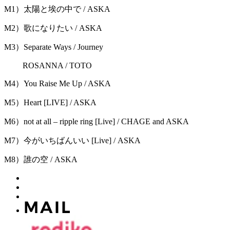
M1）太陽と埃の中で / ASKA
M2）歌になりたい / ASKA
M3）Separate Ways / Journey
ROSANNA / TOTO
M4）You Raise Me Up / ASKA
M5）Heart [LIVE] / ASKA
M6）not at all – ripple ring [Live] / CHAGE and ASKA
M7）今がいちばんいい [Live] / ASKA
M8）誰の空 / ASKA