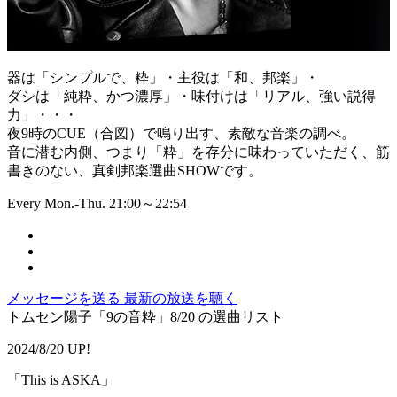
器は「シンプルで、粋」・主役は「和、邦楽」・
ダシは「純粋、かつ濃厚」・味付けは「リアル、強い説得
力」・・・
夜9時のCUE（合図）で鳴り出す、素敵な音楽の調べ。
音に潜む内側、つまり「粋」を存分に味わっていただく、筋
書きのない、真剣邦楽選曲SHOWです。
Every Mon.-Thu. 21:00～22:54
メッセージを送る
最新の放送を聴く
トムセン陽子「9の音粋」8/20 の選曲リスト
2024/8/20 UP!
「This is ASKA」