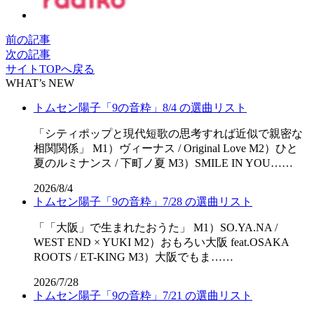
前の記事
次の記事
サイトTOPへ戻る
WHAT’s NEW
トムセン陽子「9の音粋」8/4 の選曲リスト
「シティポップと現代短歌の思考すれば近似で親密な
相関関係」 M1）ヴィーナス / Original Love M2）ひと
夏のルミナンス / 下町ノ夏 M3）SMILE IN YOU……
2026/8/4
トムセン陽子「9の音粋」7/28 の選曲リスト
「「⼤阪」で⽣まれたおうた」 M1）SO.YA.NA /
WEST END × YUKI M2）おもろい大阪 feat.OSAKA
ROOTS / ET-KING M3）大阪でもま……
2026/7/28
トムセン陽子「9の音粋」7/21 の選曲リスト