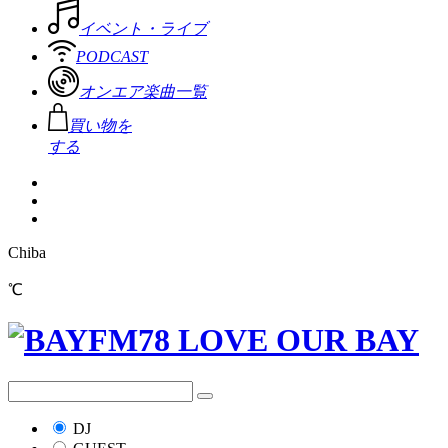
イベント・ライブ
PODCAST
オンエア楽曲一覧
買い物を
する
Chiba
℃
DJ