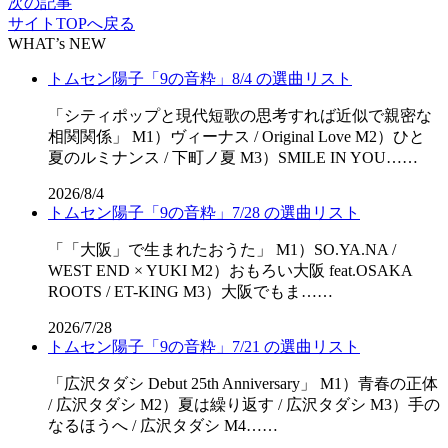
次の記事
サイトTOPへ戻る
WHAT’s NEW
トムセン陽子「9の音粋」8/4 の選曲リスト
「シティポップと現代短歌の思考すれば近似で親密な
相関関係」 M1）ヴィーナス / Original Love M2）ひと
夏のルミナンス / 下町ノ夏 M3）SMILE IN YOU……
2026/8/4
トムセン陽子「9の音粋」7/28 の選曲リスト
「「⼤阪」で⽣まれたおうた」 M1）SO.YA.NA /
WEST END × YUKI M2）おもろい大阪 feat.OSAKA
ROOTS / ET-KING M3）大阪でもま……
2026/7/28
トムセン陽子「9の音粋」7/21 の選曲リスト
「広沢タダシ Debut 25th Anniversary」 M1）青春の正体
/ 広沢タダシ M2）夏は繰り返す / 広沢タダシ M3）手の
なるほうへ / 広沢タダシ M4……