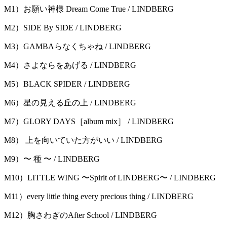
M1）お願い神様 Dream Come True / LINDBERG
M2）SIDE By SIDE / LINDBERG
M3）GAMBAらなくちゃね / LINDBERG
M4）さよならをあげる / LINDBERG
M5）BLACK SPIDER / LINDBERG
M6）星の⾒える丘の上 / LINDBERG
M7）GLORY DAYS［album mix］ / LINDBERG
M8） 上を向いていた⽅がいい / LINDBERG
M9）〜 種 〜 / LINDBERG
M10）LITTLE WING 〜Spirit of LINDBERG〜 / LINDBERG
M11）every little thing every precious thing / LINDBERG
M12）胸さわぎのAfter School / LINDBERG