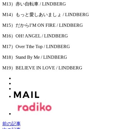
M13）赤い自転車 / LINDBERG
M14）もっと愛しあいましょ / LINDBERG
M15）だからI’M ON FIRE / LINDBERG
M16）OH! ANGEL / LINDBERG
M17）Over Tthe Top / LINDBERG
M18）Stand By Me / LINDBERG
M19）BELIEVE IN LOVE / LINDBERG
前の記事