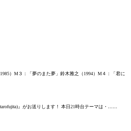
985）M３：「夢のまた夢」鈴木雅之（1994）M４：「君に
rofujita)』がお送りします！ 本日21時台テーマは・……