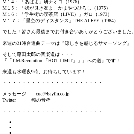
M１4： 「あばよ」研ナオコ（1976）
M１5： 「我が良き友よ」かまやつひろし（1975）
M１6： 「学生街の喫茶店（LIVE）」ガロ（1973）
M１７：「星空のディスタンス」THE ALFEE（1984）
でした！皆さん最後までお付き合いありがとうございました
来週の21時台選曲テーマは『涼しさを感じるサマーソング』
そして藤田太郎の音楽道は・・・
『「T.M.Revolution 「HOT LIMIT」」』への道』です！
来週も水曜夜9時、お待ちしています！
・・・・・・・・・・・・・・・・・・・・・
メッセージ cue@bayfm.co.jp
Twitter #9の音粋
・・・・・・・・・・・・・・・・・・・・・