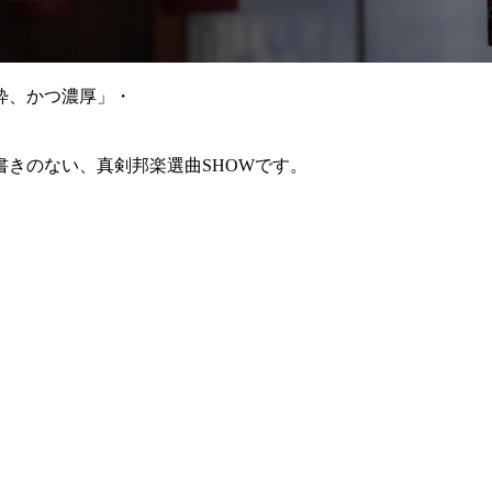
粋、かつ濃厚」・
きのない、真剣邦楽選曲SHOWです。