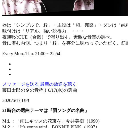
器は「シンプルで、粋」・主役は「和、邦楽」・ダシは「純
味付けは「リアル、強い説得力」・・・
夜9時のCUE（合図）で鳴り出す、素敵な音楽の調べ。
音に潜む内側、つまり「粋」を存分に味わっていただく、筋書
Every Mon.-Thu. 21:00～22:54
メッセージを送る
最新の放送を聴く
藤田太郎の９の音粋！6/17(水)の選曲
2020/6/17 UP!
21時台の選曲テーマは『雨ソングの名曲』
M１：「雨にキッスの花束を」今井美樹（1990）
M２：「It’s gonna rain!」BONNIE PINK（1997）