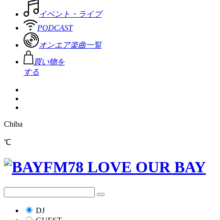
イベント・ライブ
PODCAST
オンエア楽曲一覧
買い物を
する
Chiba
℃
DJ