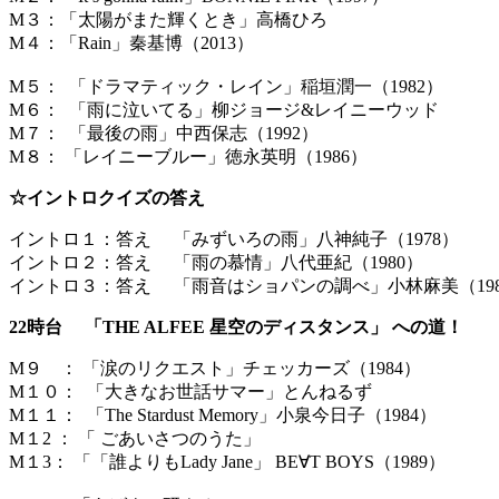
M３：「太陽がまた輝くとき」高橋ひろ
M４：「Rain」秦基博（2013）
M５： 「ドラマティック・レイン」稲垣潤一（1982）
M６： 「雨に泣いてる」柳ジョージ&レイニーウッド
M７： 「最後の雨」中西保志（1992）
M８： 「レイニーブルー」徳永英明（1986）
☆イントロクイズの答え
イントロ１：答え
「みずいろの雨」八神純子（1978）
イントロ２：答え 「雨の慕情」八代亜紀（1980）
イントロ３：答え 「雨音はショパンの調べ」小林麻美（19
22時台 「THE ALFEE 星空のディスタンス」 への道！
M９ ： 「涙のリクエスト」チェッカーズ（1984）
M１０： 「大きなお世話サマー」とんねるず
M１１： 「The Stardust Memory」小泉今日子（1984）
M１2 ： 「 ごあいさつのうた」
M１3： 「「誰よりもLady Jane」 BE∀T BOYS（1989）