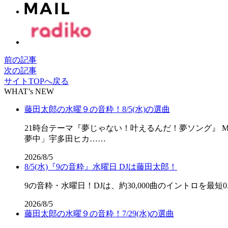
前の記事
次の記事
サイトTOPへ戻る
WHAT’s NEW
藤田太郎の水曜９の音粋！8/5(水)の選曲
21時台テーマ『夢じゃない！叶えるんだ！夢ソング』 M
夢中」宇多田ヒカ……
2026/8/5
8/5(水)『9の音粋』水曜日 DJは藤田太郎！
9の音粋・水曜日！DJは、約30,000曲のイントロを最短0.
2026/8/5
藤田太郎の水曜９の音粋！7/29(水)の選曲