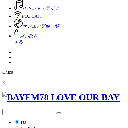
イベント・ライブ
PODCAST
オンエア楽曲一覧
買い物を
する
Chiba
℃
DJ