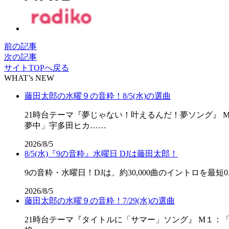
前の記事
次の記事
サイトTOPへ戻る
WHAT’s NEW
藤田太郎の水曜９の音粋！8/5(水)の選曲
21時台テーマ『夢じゃない！叶えるんだ！夢ソング』 M
夢中」宇多田ヒカ……
2026/8/5
8/5(水)『9の音粋』水曜日 DJは藤田太郎！
9の音粋・水曜日！DJは、約30,000曲のイントロを最短0.
2026/8/5
藤田太郎の水曜９の音粋！7/29(水)の選曲
21時台テーマ『タイトルに「サマー」ソング』 M１：「SU