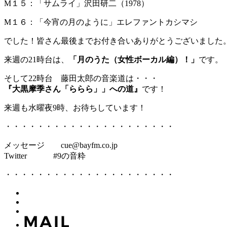
M１５：「サムライ」沢田研二（1978）
M１６：「今宵の月のように」エレファントカシマシ
でした！皆さん最後までお付き合いありがとうございました
来週の21時台は、
「月のうた（女性ボーカル編）！」
です。
そして22時台 藤田太郎の音楽道は・・・
『大黒摩季さん「ららら」」への道』
です！
来週も水曜夜9時、お待ちしています！
・・・・・・・・・・・・・・・・・・・・・
メッセージ cue@bayfm.co.jp
Twitter #9の音粋
・・・・・・・・・・・・・・・・・・・・・