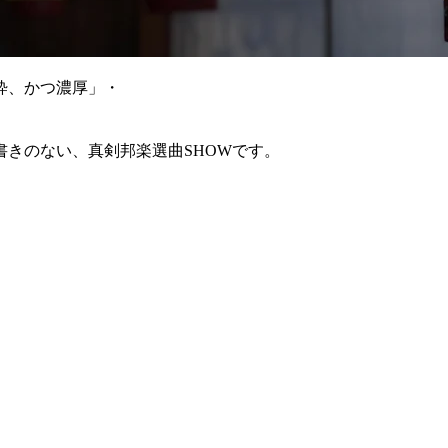
粋、かつ濃厚」・
きのない、真剣邦楽選曲SHOWです。