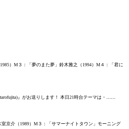
985）M３：「夢のまた夢」鈴木雅之（1994）M４：「君に
rofujita)』がお送りします！ 本日21時台テーマは・……
ME」氷室京介（1989）M３：「サマーナイトタウン」モーニング