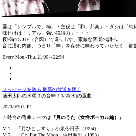
器は「シンプルで、粋」・主役は「和、邦楽」・ダシは「純
味付けは「リアル、強い説得力」・・・
夜9時のCUE（合図）で鳴り出す、素敵な音楽の調べ。
音に潜む内側、つまり「粋」を存分に味わっていただく、筋書
Every Mon.-Thu. 21:00～22:54
メッセージを送る
最新の放送を聴く
藤田太郎の水曜９の音粋！9/30(水)の選曲
2020/9/30 UP!
21時台の選曲テーマは
『月のうた（女性ボーカル編）』
M１：「月ひとしずく」小泉今日子（1994）
M２：「Cry For The Moon」浜田麻里（1993）