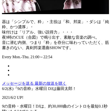
器は「シンプルで、粋」・主役は「和、邦楽」・ダシは「純
粋、かつ濃厚」・
味付けは「リアル、強い説得力」・・・
夜9時のCUE（合図）で鳴り出す、素敵な音楽の調べ。
音に潜む内側、つまり「粋」を存分に味わっていただく、筋
書きのない、真剣邦楽選曲SHOWです。
Every Mon.-Thu. 21:00～22:54
メッセージを送る
最新の放送を聴く
6/2(水)『9の音粋』水曜日 DJは藤田太郎！
2021/6/2 UP!
9の音粋・水曜日！DJは、約30,000曲のイントロを最短0.1秒