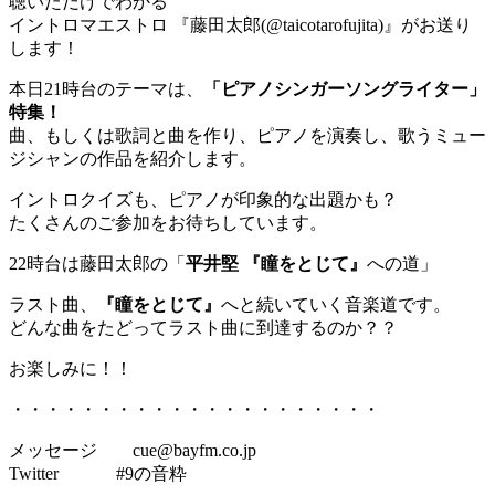
聴いただけでわかる
イントロマエストロ 『藤田太郎(@taicotarofujita)』がお送り
します！
本日21時台のテーマは、
「ピアノシンガーソングライター」
特集！
曲、もしくは歌詞と曲を作り、ピアノを演奏し、歌うミュー
ジシャンの作品を紹介します。
イントロクイズも、ピアノが印象的な出題かも？
たくさんのご参加をお待ちしています。
22時台は藤田太郎の「
平井堅 『瞳をとじて』
への道」
ラスト曲、
『瞳をとじて』
へと続いていく音楽道です。
どんな曲をたどってラスト曲に到達するのか？？
お楽しみに！！
・・・・・・・・・・・・・・・・・・・・・
メッセージ cue@bayfm.co.jp
Twitter #9の音粋