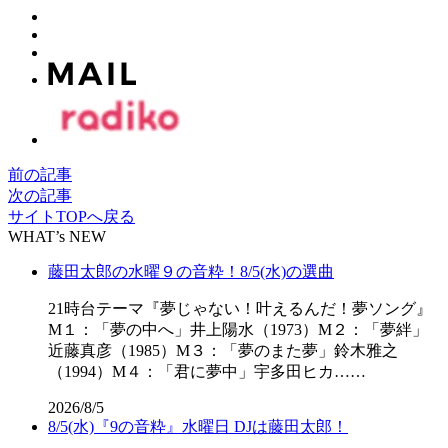
前の記事
次の記事
サイトTOPへ戻る
WHAT’s NEW
藤田太郎の水曜９の音粋！8/5(水)の選曲
21時台テーマ『夢じゃない！叶えるんだ！夢ソング』
M１：「夢の中へ」井上陽水（1973）M２：「夢絆」
近藤真彦（1985）M３：「夢のまた夢」鈴木雅之
（1994）M４：「君に夢中」宇多田ヒカ……
2026/8/5
8/5(水)『9の音粋』水曜日 DJは藤田太郎！