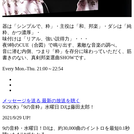
器は「シンプルで、粋」・主役は「和、邦楽」・ダシは「純
粋、かつ濃厚」・
味付けは「リアル、強い説得力」・・・
夜9時のCUE（合図）で鳴り出す、素敵な音楽の調べ。
音に潜む内側、つまり「粋」を存分に味わっていただく、筋
書きのない、真剣邦楽選曲SHOWです。
Every Mon.-Thu. 21:00～22:54
メッセージを送る
最新の放送を聴く
9/29(水)『9の音粋』水曜日 DJは藤田太郎！
2021/9/29 UP!
9の音粋・水曜日！DJは、約30,000曲のイントロを最短0.1秒