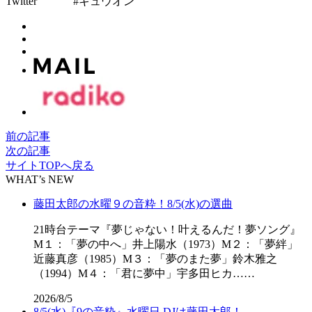
Twitter #キュウオン
前の記事
次の記事
サイトTOPへ戻る
WHAT’s NEW
藤田太郎の水曜９の音粋！8/5(水)の選曲
21時台テーマ『夢じゃない！叶えるんだ！夢ソング』
M１：「夢の中へ」井上陽水（1973）M２：「夢絆」
近藤真彦（1985）M３：「夢のまた夢」鈴木雅之
（1994）M４：「君に夢中」宇多田ヒカ……
2026/8/5
8/5(水)『9の音粋』水曜日 DJは藤田太郎！