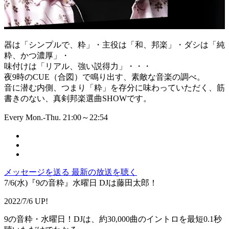
器は「シンプルで、粋」・主役は「和、邦楽」・ダシは「純
粋、かつ濃厚」・
味付けは「リアル、強い説得力」・・・
夜9時のCUE（合図）で鳴り出す、素敵な音楽の調べ。
音に潜む内側、つまり「粋」を存分に味わっていただく、筋
書きのない、真剣邦楽選曲SHOWです。
Every Mon.-Thu. 21:00～22:54
メッセージを送る
最新の放送を聴く
7/6(水)『9の音粋』水曜日 DJは藤田太郎！
2022/7/6 UP!
9の音粋・水曜日！DJは、約30,000曲のイントロを最短0.1秒