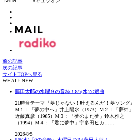
Twitter #キュウオン
前の記事
次の記事
サイトTOPへ戻る
WHAT’s NEW
藤田太郎の水曜９の音粋！8/5(水)の選曲
21時台テーマ『夢じゃない！叶えるんだ！夢ソング』
M１：「夢の中へ」井上陽水（1973）M２：「夢絆」
近藤真彦（1985）M３：「夢のまた夢」鈴木雅之
（1994）M４：「君に夢中」宇多田ヒカ……
2026/8/5
8/5(水)『9の音粋』水曜日 DJは藤田太郎！