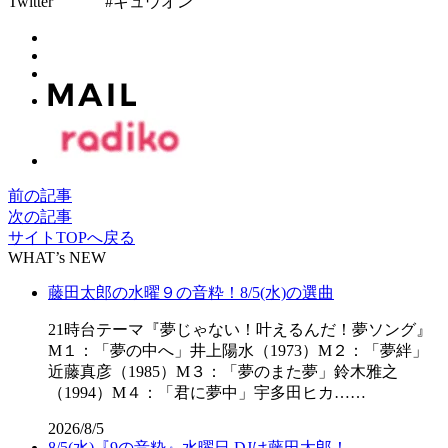
Twitter #キュウオン
前の記事
次の記事
サイトTOPへ戻る
WHAT’s NEW
藤田太郎の水曜９の音粋！8/5(水)の選曲
21時台テーマ『夢じゃない！叶えるんだ！夢ソング』
M１：「夢の中へ」井上陽水（1973）M２：「夢絆」
近藤真彦（1985）M３：「夢のまた夢」鈴木雅之
（1994）M４：「君に夢中」宇多田ヒカ……
2026/8/5
8/5(水)『9の音粋』水曜日 DJは藤田太郎！