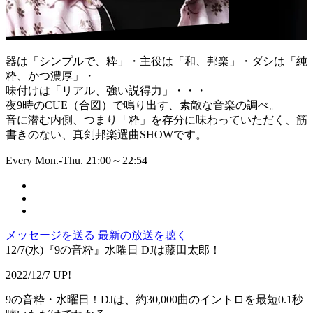
器は「シンプルで、粋」・主役は「和、邦楽」・ダシは「純
粋、かつ濃厚」・
味付けは「リアル、強い説得力」・・・
夜9時のCUE（合図）で鳴り出す、素敵な音楽の調べ。
音に潜む内側、つまり「粋」を存分に味わっていただく、筋
書きのない、真剣邦楽選曲SHOWです。
Every Mon.-Thu. 21:00～22:54
メッセージを送る
最新の放送を聴く
12/7(水)『9の音粋』水曜日 DJは藤田太郎！
2022/12/7 UP!
9の音粋・水曜日！DJは、約30,000曲のイントロを最短0.1秒