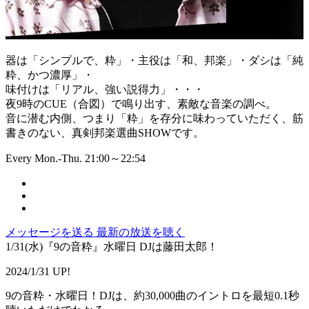
器は「シンプルで、粋」・主役は「和、邦楽」・ダシは「純
粋、かつ濃厚」・
味付けは「リアル、強い説得力」・・・
夜9時のCUE（合図）で鳴り出す、素敵な音楽の調べ。
音に潜む内側、つまり「粋」を存分に味わっていただく、筋
書きのない、真剣邦楽選曲SHOWです。
Every Mon.-Thu. 21:00～22:54
メッセージを送る
最新の放送を聴く
1/31(水)『9の音粋』水曜日 DJは藤田太郎！
2024/1/31 UP!
9の音粋・水曜日！DJは、約30,000曲のイントロを最短0.1秒