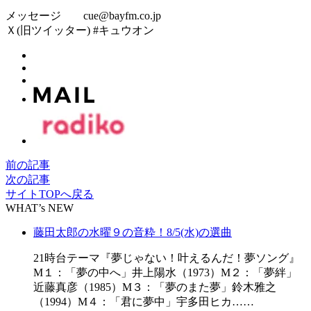
メッセージ cue@bayfm.co.jp
Ｘ(旧ツイッター) #キュウオン
前の記事
次の記事
サイトTOPへ戻る
WHAT’s NEW
藤田太郎の水曜９の音粋！8/5(水)の選曲
21時台テーマ『夢じゃない！叶えるんだ！夢ソング』
M１：「夢の中へ」井上陽水（1973）M２：「夢絆」
近藤真彦（1985）M３：「夢のまた夢」鈴木雅之
（1994）M４：「君に夢中」宇多田ヒカ……