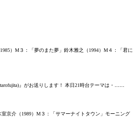
985）M３：「夢のまた夢」鈴木雅之（1994）M４：「君に
rofujita)』がお送りします！ 本日21時台テーマは・……
ME」氷室京介（1989）M３：「サマーナイトタウン」モーニング