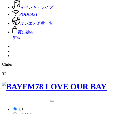
イベント・ライブ
PODCAST
オンエア楽曲一覧
買い物を
する
Chiba
℃
DJ