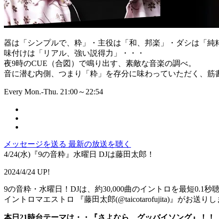
器は「シンプルで、粋」・主役は「和、邦楽」・ダシは「純
味付けは「リアル、強い説得力」・・・
夜9時のCUE（合図）で鳴り出す、素敵な音楽の調べ。
音に潜む内側、つまり「粋」を存分に味わっていただく、筋書
Every Mon.-Thu. 21:00～22:54
メッセージを送る
最新の放送を聴く
4/24(水)『9の音粋』水曜日 DJは藤田太郎！
2024/4/24 UP!
9の音粋・水曜日！DJは、約30,000曲のイントロを最短0.1
イントロマエストロ 『藤田太郎(@taicotarofujita)』がお送り
本日21時台テーマは・・『さよなら、グッバイソング』！