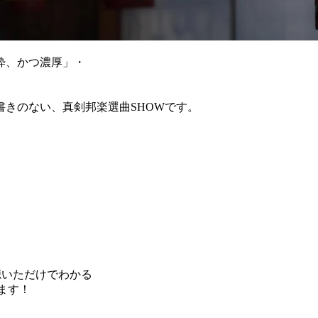
粋、かつ濃厚」・
きのない、真剣邦楽選曲SHOWです。
秒聴いただけでわかる
します！
！