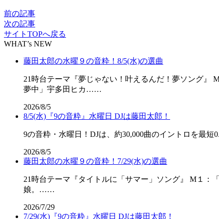
前の記事
次の記事
サイトTOPへ戻る
WHAT’s NEW
藤田太郎の水曜９の音粋！8/5(水)の選曲
21時台テーマ『夢じゃない！叶えるんだ！夢ソング』 M
夢中」宇多田ヒカ……
2026/8/5
8/5(水)『9の音粋』水曜日 DJは藤田太郎！
9の音粋・水曜日！DJは、約30,000曲のイントロを最短0.
2026/8/5
藤田太郎の水曜９の音粋！7/29(水)の選曲
21時台テーマ『タイトルに「サマー」ソング』 M１：「SU
娘。……
2026/7/29
7/29(水)『9の音粋』水曜日 DJは藤田太郎！