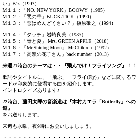
い」B’z（1993）
M１１：「NO. NEW YORK」BOOWY（1985）
M１２：「悪の華」BUCK-TICK（1990）
M１３：「恋はめんどくさい？」槇原敬之（1994）
M１４：「タッチ」岩崎良美（1985）
M１５：「青と夏」 Mrs. GREEN APPLE（2018）
M１６：「Mr.Shining Moon」 Mr.Children（1992）
M１７：「高嶺の花子さん」back number（2013）
来週21時台のテーマは・・『飛んでけ！フライソング』！！
歌詞やタイトルに、「飛ぶ」「フライ(Fly)」などに関するワ
ードが印象的に登場する曲を紹介します。
イントロクイズあります♪
22時台、藤田太郎の音楽道は『木村カエラ「Butterfly」への
道』
をお送りします。
来週も水曜、夜9時にお会いしましょう。
・・・・・・・・・・・・・・・・・・・・・