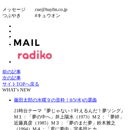
メッセージ cue@bayfm.co.jp
つぶやき #キュウオン
前の記事
次の記事
サイトTOPへ戻る
WHAT’s NEW
藤田太郎の水曜９の音粋！8/5(水)の選曲
21時台テーマ『夢じゃない！叶えるんだ！夢ソング』
M１：「夢の中へ」井上陽水（1973）M２：「夢絆」
近藤真彦（1985）M３：「夢のまた夢」鈴木雅之
（1994）M４：「君に夢中」宇多田ヒカ……