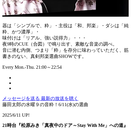
器は「シンプルで、粋」・主役は「和、邦楽」・ダシは「純
粋、かつ濃厚」・
味付けは「リアル、強い説得力」・・・
夜9時のCUE（合図）で鳴り出す、素敵な音楽の調べ。
音に潜む内側、つまり「粋」を存分に味わっていただく、筋
書きのない、真剣邦楽選曲SHOWです。
Every Mon.-Thu. 21:00～22:54
メッセージを送る
最新の放送を聴く
藤田太郎の水曜９の音粋！6/11(水)の選曲
2025/6/11 UP!
21時台『松原みき「真夜中のドア～Stay With Me」への道』