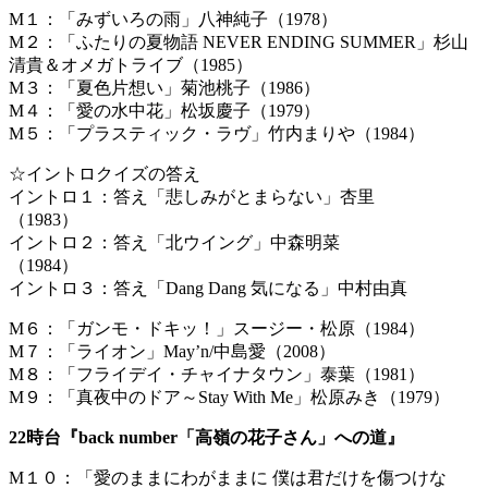
M１：「みずいろの雨」八神純子（1978）
M２：「ふたりの夏物語 NEVER ENDING SUMMER」杉山
清貴＆オメガトライブ（1985）
M３：「夏色片想い」菊池桃子（1986）
M４：「愛の水中花」松坂慶子（1979）
M５：「プラスティック・ラヴ」竹内まりや（1984）
☆イントロクイズの答え
イントロ１：答え「悲しみがとまらない」杏里
（1983）
イントロ２：答え「北ウイング」中森明菜
（1984）
イントロ３：答え「Dang Dang 気になる」中村由真
M６：「ガンモ・ドキッ！」スージー・松原（1984）
M７：「ライオン」May’n/中島愛（2008）
M８：「フライデイ・チャイナタウン」泰葉（1981）
M９：「真夜中のドア～Stay With Me」松原みき（1979）
22時台『back number「高嶺の花子さん」への道』
M１０：「愛のままにわがままに 僕は君だけを傷つけな