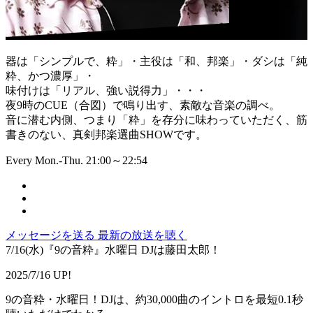
器は「シンプルで、粋」・主役は「和、邦楽」・ダシは「純
粋、かつ濃厚」・
味付けは「リアル、強い説得力」・・・
夜9時のCUE（合図）で鳴り出す、素敵な音楽の調べ。
音に潜む内側、つまり「粋」を存分に味わっていただく、筋
書きのない、真剣邦楽選曲SHOWです。
Every Mon.-Thu. 21:00～22:54
メッセージを送る
最新の放送を聴く
7/16(水)『9の音粋』水曜日 DJは藤田太郎！
2025/7/16 UP!
9の音粋・水曜日！DJは、約30,000曲のイントロを最短0.1秒