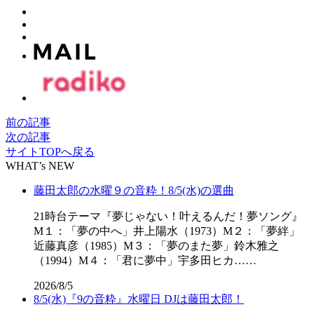
前の記事
次の記事
サイトTOPへ戻る
WHAT’s NEW
藤田太郎の水曜９の音粋！8/5(水)の選曲
21時台テーマ『夢じゃない！叶えるんだ！夢ソング』
M１：「夢の中へ」井上陽水（1973）M２：「夢絆」
近藤真彦（1985）M３：「夢のまた夢」鈴木雅之
（1994）M４：「君に夢中」宇多田ヒカ……
2026/8/5
8/5(水)『9の音粋』水曜日 DJは藤田太郎！