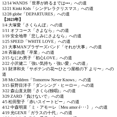
12/14 WANDS「世界が終るまでは•••」への道
12/21 Kinki Kids「シンデレラクリスマス」への道
12/28 globe「DEPARTURES」への道
【2023年】
1/4 大塚愛「さくらんぼ」への道
1/11 オフコース「さよなら」への道
1/19 安全地帯「悲しみにさよなら」への道
1/25 SPEED「WHITE LOVE」への道
2/1 大事MANブラザーズバンド「それが大事」への道
2/8 斉藤由貴「卒業」への道
2/15 なにわ男子「初心LOVE」への道
2/22 小沢健二「強い気持ち・強い愛」への道」
3/1 財津和夫「サボテンの花〜ひとつ屋根の下 より〜」への
道
3/8 Mr.Children「Tomorrow Never Knows」への道
3/15 荻野目洋子「ダンシング・ヒーロー」への道
3/22 森山直太朗「さくら(独唱)」への道
3/29 ZARD「負けないで」への道
4/5 松田聖子「赤いスイートピー」への道
4/12 中森明菜「ミ・アモーレ〔Meu amor é･･･〕」への道
4/19 光GENJI「ガラスの十代」への道