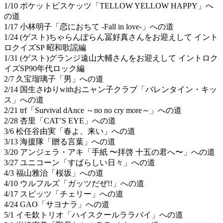
1/10 ポケットビスケッツ「TELLOW YELLOW HAPPY」へ
の道
1/17 小林明子「恋におちて -Fall in love-」への道
1/24 (ゲスト)ちゃらんぽらん冨好真さんをお迎えして イント
ロクイズSP 昭和歌謡編
1/31 (ゲスト)グランジ遠山大輔さんをお迎えして イントロク
イズSP90年代ロック編
2/7 久宝瑠璃子「男」への道
2/14 国生さゆりwithおニャン子クラブ「バレンタイン・キッ
ス」への道
2/21 trf「Survival dAnce ～no no cry more～」への道
2/28 杏里「CAT’S EYE」への道
3/6 松任谷由実「春よ、来い」への道
3/13 海援隊「贈る言葉」への道
3/20 アンジェラ・アキ「手紙 〜拝啓 十五の君へ〜」への道
3/27 ユニコーン「すばらしい日々」への道
4/3 福山雅治「桜坂」への道
4/10 ウルフルズ「ガッツだぜ!!」への道
4/17 スピッツ「チェリー」への道
4/24 GAO「サヨナラ」への道
5/1 イモ欽トリオ「ハイスクールララバイ」への道