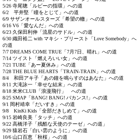
5/26 寺尾聰「ルビーの指環」への道
6/2 平井堅「瞳をとじて」への道
6/9 サザンオールスターズ「希望の轍」への道
6/16 V6「愛なんだ」への道
6/23 久保田利伸「流星のサドル」への道
6/30 織田裕二 with マキシ・プリースト「Love Somebody」へ
の道
7/7 DREAMS COME TRUE「7月7日、晴れ」への道
7/14 ツイスト「燃えろいい女」への道
7/21 TUBE「あー夏休み」への道
7/28 THE BLUE HEARTS「TRAIN-TRAIN」への道
8/4 和田アキ子「あの鐘を鳴らすのはあなた」への道
8/11 大滝詠一「幸せな結末」への道
8/18 米米CLUB「浪漫飛行」 への道
8/25 SMAP「BANG! BANG! バカンス!」への道
9/1 岡村靖幸「だいすき」への道
9/8 KinKi Kids「全部だきしめて」への道
9/15 岩崎良美「タッチ」への道
9/22 高橋洋子「残酷な天使のテーゼ」への道」
9/29 猿岩石「白い雲のように」への道
10/6 山口百恵「秋桜」への道