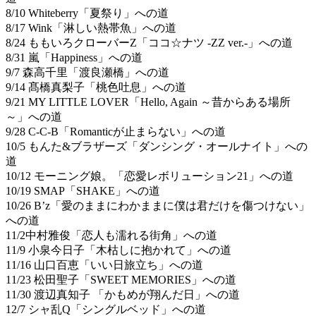
8/10 Whiteberry「夏祭り」への道
8/17 Wink「淋しい熱帯魚」への道
8/24 ももいろクローバーZ「ココ☆ナツ -ZZ ver.-」への道
8/31 嵐「Happiness」への道
9/7 森高千里「渡良瀬橋」への道
9/14 髙橋真梨子「桃色吐息」への道
9/21 MY LITTLE LOVER「Hello, Again ～昔からある場所
～」への道
9/28 C-C-B「Romanticが止まらない」への道
10/5 もんた&ブラザーズ「ダンシング・オールナイト」への
道
10/12 モーニング娘。「恋愛レボリューション21」への道
10/19 SMAP「SHAKE」への道
10/26 B’z「愛のままにわかままに僕は君だけを傷つけない」
への道
11/2中村雅俊「恋人も濡れる街角」への道
11/9 小泉今日子「木枯しに抱かれて」への道
11/16 山口百恵「いい日旅立ち」への道
11/23 松田聖子「SWEET MEMORIES」への道
11/30 渡辺真知子 「かもめが翔んだ日」への道
12/7 シャ乱Q「シングルベッド」への道