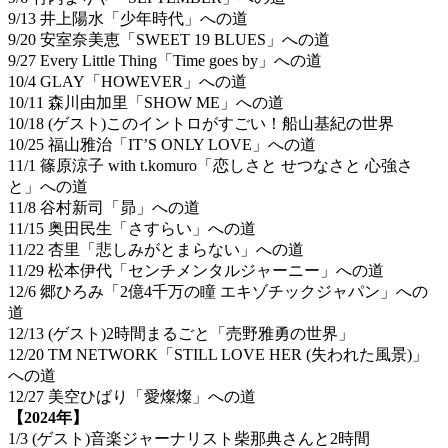
9/13 井上陽水「少年時代」への道
9/20 安室奈美恵「SWEET 19 BLUES」への道
9/27 Every Little Thing「Time goes by」への道
10/4 GLAY「HOWEVER」への道
10/11 森川由加里「SHOW ME」への道
10/18 (ゲスト)このイントロがすごい！船山基紀の世界
10/25 福山雅治「IT’S ONLY LOVE」への道
11/1 篠原涼子 with t.komuro「恋しさと せつなさと 心強さ
と」への道
11/8 谷村新司「昴」への道
11/15 奥田民生「さすらい」への道
11/22 杏里「悲しみがとまらない」への道
11/29 松本伊代「センチメンタルジャーニー」への道
12/6 郷ひろみ「2億4千万の瞳 エキゾチックジャパン」への
道
12/13 (ゲスト)2時間まるごと「売野雅勇の世界」
12/20 TM NETWORK「STILL LOVE HER (失われた風景)」
への道
12/27 美空ひばり「愛燦燦」への道
【2024年】
1/3 (ゲスト)音楽ジャーナリスト柴那典さんと2時間