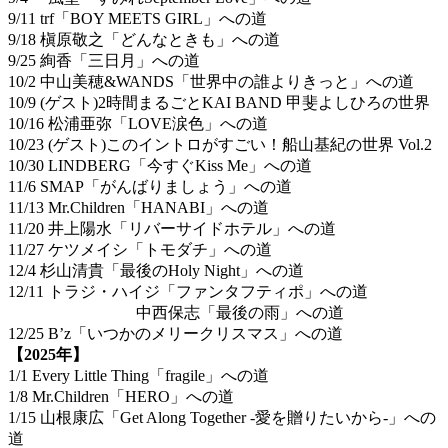
9/11 trf「BOY MEETS GIRL」への道
9/18 槇原敬之「どんなときも」への道
9/25 絢香「三日月」への道
10/2 中山美穂&WANDS「世界中の誰よりきっと」への道
10/9 (ゲスト)2時間まるごとKAI BAND 甲斐よしひろの世界
10/16 松浦亜弥「LOVE涙色」への道
10/23 (ゲスト)このイントロがすごい！船山基紀の世界 Vol.2
10/30 LINDBERG「今すぐKiss Me」への道
11/6 SMAP「がんばりましょう」への道
11/13 Mr.Children「HANABI」への道
11/20 井上陽水「リバーサイドホテル」への道
11/27 ケツメイシ「トモダチ」への道
12/4 杉山清貴「最後のHoly Night」への道
12/11 トラジ・ハイジ「ファンタフティポ」への道
中西保志「最後の雨」への道
12/25 B’z「いつかのメリークリスマス」への道
【2025年】
1/1 Every Little Thing「fragile」への道
1/8 Mr.Children「HERO」への道
1/15 山根康広「Get Along Together -愛を贈りたいから-」への
道