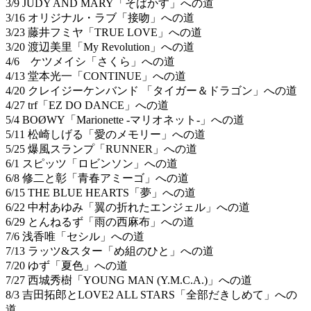
3/9 JUDY AND MARY「そばかす」への道
3/16 オリジナル・ラブ「接吻」への道
3/23 藤井フミヤ「TRUE LOVE」への道
3/20 渡辺美里「My Revolution」への道
4/6 ケツメイシ「さくら」への道
4/13 堂本光一「CONTINUE」への道
4/20 クレイジーケンバンド 「タイガー＆ドラゴン」への道
4/27 trf「EZ DO DANCE」への道
5/4 BOØWY「Marionette -マリオネット-」への道
5/11 松崎しげる「愛のメモリー」への道
5/25 爆風スランプ「RUNNER」への道
6/1 スピッツ「ロビンソン」への道
6/8 修二と彰「青春アミーゴ」への道
6/15 THE BLUE HEARTS「夢」への道
6/22 中村あゆみ「翼の折れたエンジェル」への道
6/29 とんねるず「雨の西麻布」への道
7/6 浅香唯「セシル」への道
7/13 ラッツ&スター「め組のひと」への道
7/20 ゆず「夏色」への道
7/27 西城秀樹「YOUNG MAN (Y.M.C.A.)」への道
8/3 吉田拓郎とLOVE2 ALL STARS「全部だきしめて」への
道