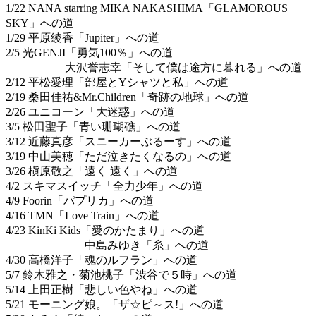
1/22 NANA starring MIKA NAKASHIMA「GLAMOROUS
SKY」への道
1/29 平原綾香「Jupiter」への道
2/5 光GENJI「勇気100％」への道
大沢誉志幸「そして僕は途方に暮れる」への道
2/12 平松愛理「部屋とYシャツと私」への道
2/19 桑田佳祐&Mr.Children「奇跡の地球」への道
2/26 ユニコーン「大迷惑」への道
3/5 松田聖子「青い珊瑚礁」への道
3/12 近藤真彦「スニーカーぶるーす」への道
3/19 中山美穂「ただ泣きたくなるの」への道
3/26 槇原敬之「遠く 遠く」への道
4/2 スキマスイッチ「全力少年」への道
4/9 Foorin「パプリカ」への道
4/16 TMN「Love Train」への道
4/23 KinKi Kids「愛のかたまり」への道
中島みゆき「糸」への道
4/30 高橋洋子「魂のルフラン」への道
5/7 鈴木雅之・菊池桃子「渋谷で５時」への道
5/14 上田正樹「悲しい色やね」への道
5/21 モーニング娘。「ザ☆ピ～ス!」への道