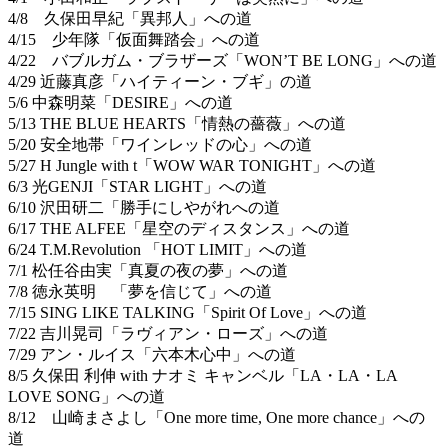
4/8 久保田早紀「異邦人」への道
4/15 少年隊「仮面舞踏会」への道
4/22 バブルガム・ブラザーズ「WON’T BE LONG」への道
4/29 近藤真彦「ハイティーン・ブギ」の道
5/6 中森明菜「DESIRE」への道
5/13 THE BLUE HEARTS「情熱の薔薇」への道
5/20 安全地帯「ワインレッドの心」への道
5/27 H Jungle with t「WOW WAR TONIGHT」への道
6/3 光GENJI「STAR LIGHT」への道
6/10 沢田研二「勝手にしやがれへの道
6/17 THE ALFEE「星空のディスタンス」への道
6/24 T.M.Revolution 「HOT LIMIT」への道
7/1 松任谷由実「真夏の夜の夢」への道
7/8 徳永英明 「夢を信じて」への道
7/15 SING LIKE TALKING「Spirit Of Love」への道
7/22 吉川晃司「ラヴィアン・ローズ」への道
7/29 アン・ルイス「六本木心中」への道
8/5 久保田 利伸 with ナオミ キャンベル「LA・LA・LA
LOVE SONG」への道
8/12 山崎まさよし「One more time, One more chance」への
道