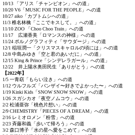
10/13 「アリス「チャンピオン」への道」
10/20 V6「MUSIC FOR THE PEOPLE」への道
10/27 aiko「カブトムシへの道」
11/3 椎名林檎「ここでキスして。」への道」
11/10 ZOO 「Choo Choo Train」への道
11/17 広瀬香美「ロマンスの神様」への道
11/24 ポルノグラフィティ「サウダージ」への道
12/1 稲垣潤一「クリスマスキャロルの頃には」への道
12/8 中島みゆき「空と君のあいだに」への道」
12/15 King & Prince「シンデレラガール」への道」
12/22 井上陽水奥田民生「ありがとう」への道
【2022年】
1/5 一青窈「もらい泣き」への道
1/12 ウルフルズ「バンザイ〜好きでよかった〜」への道
1/19 Kinki Kids「SNOW SNOW SNOW」への道
1/26 スガシカオ「夜空ノムコウ」への道
2/2 松浦亜弥「桃色片想い」への道
2/9 CHEMISTRY「PIECES OF A DREAM」への道
2/16 レミオロメン「粉雪」への道
2/23 斉藤和義「歩いて帰ろう」への道
3/2 森口博子「水の星へ愛をこめて」への道