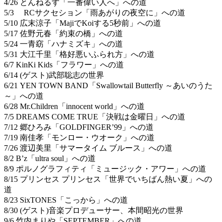
4/26 とんねるず「一番偉い人へ」への道
5/3 RCサクセション「雨あがりの夜空に」への道
5/10 広末涼子「MajiでKoiする5秒前」への道
5/17 佐野元春「約束の橋」への道
5/24 一青窈「ハナミズキ」への道
5/31 大江千里「格好悪いふられ方」への道
6/7 KinKi Kids「フラワー」への道
6/14 (ゲスト)武部聡志の世界
6/21 YEN TOWN BAND「Swallowtail Butterfly ～あいのうた
～」への道
6/28 Mr.Children「innocent world」への道
7/5 DREAMS COME TRUE「決戦は金曜日」への道
7/12 郷ひろみ「GOLDFINGER’99」への道
7/19 南佳孝「モンロー・ウオーク」への道
7/26 渡辺美里「サマータイム ブルース」への道
8/2 B’z「ultra soul」への道
8/9 ポルノグラフィティ「ミュージック・アワー」への道
8/15 プリンセス プリンセス「世界でいちばん熱い夏」への
道
8/23 SixTONES「こっから」への道
8/30 (ゲスト)音楽プロデューサー、本間昭光の世界
9/6 竹内まりや「SEPTEMBER」への道