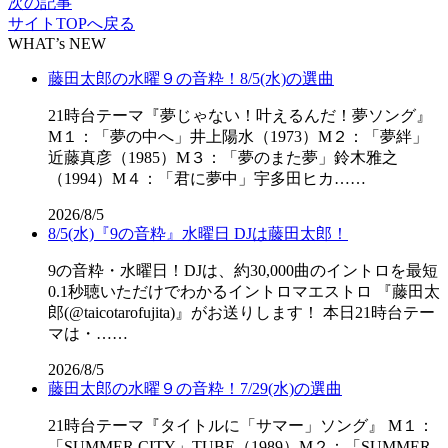
次の記事
サイトTOPへ戻る
WHAT’s NEW
藤田太郎の水曜９の音粋！8/5(水)の選曲
21時台テーマ『夢じゃない！叶えるんだ！夢ソング』
M１：「夢の中へ」井上陽水（1973）M２：「夢絆」
近藤真彦（1985）M３：「夢のまた夢」鈴木雅之
（1994）M４：「君に夢中」宇多田ヒカ……
2026/8/5
8/5(水)『9の音粋』水曜日 DJは藤田太郎！
9の音粋・水曜日！DJは、約30,000曲のイントロを最短
0.1秒聴いただけでわかるイントロマエストロ 『藤田太
郎(@taicotarofujita)』がお送りします！ 本日21時台テー
マは・……
2026/8/5
藤田太郎の水曜９の音粋！7/29(水)の選曲
21時台テーマ『タイトルに「サマー」ソング』 M１：
「SUMMER CITY」TUBE（1989）M２：「SUMMER