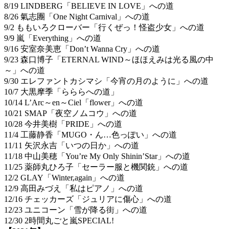
8/19 LINDBERG「BELIEVE IN LOVE」への道
8/26 氣志團「One Night Carnival」への道
9/2 ももいろクローバー「行くぜっ！怪盗少女」への道
9/9 嵐「Everything」への道
9/16 安室奈美恵「Don’t Wanna Cry」への道
9/23 森口博子「ETERNAL WIND～ほほえみは光る風の中
～」への道
9/30 エレファントカシマシ「今宵の月のように」への道
10/7 大黒摩季「らららへの道」
10/14 L’Arc～en～Ciel「flower」への道
10/21 SMAP「夜空ノムコウ」への道
10/28 今井美樹「PRIDE」への道
11/4 工藤静香「MUGO・ん…色っぽい」への道
11/11 矢沢永吉「いつの日か」への道
11/18 中山美穂「You’re My Only Shinin’Star」への道
11/25 薬師丸ひろ子「セーラー服と機関銃」への道
12/2 GLAY「Winter,again」への道
12/9 高田みづえ「私はピアノ」への道
12/16 チェッカーズ「ジュリアに傷心」への道
12/23 ユニコーン「雪が降る街」への道
12/30 2時間丸ごと嵐SPECIAL!