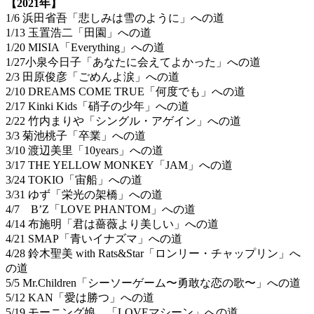
【2021年】
1/6 浜田省吾「悲しみは雪のように」への道
1/13 玉置浩二「田園」への道
1/20 MISIA「Everything」への道
1/27小泉今日子「あなたに会えてよかった」への道
2/3 田原俊彦「ごめんよ涙」への道
2/10 DREAMS COME TRUE「何度でも」への道
2/17 Kinki Kids「硝子の少年」への道
2/22 竹内まりや「シングル・アゲイン」への道
3/3 菊池桃子「卒業」への道
3/10 渡辺美里「10years」への道
3/17 THE YELLOW MONKEY「JAM」への道
3/24 TOKIO「宙船」への道
3/31 ゆず「栄光の架橋」への道
4/7 B’Z「LOVE PHANTOM」への道
4/14 布施明「君は薔薇より美しい」への道
4/21 SMAP「青いイナズマ」への道
4/28 鈴木聖美 with Rats&Star「ロンリー・チャップリン」へ
の道
5/5 Mr.Children「シーソーゲーム〜勇敢な恋の歌〜」への道
5/12 KAN「愛は勝つ」への道
5/19 モーニング娘。「LOVEマシーン」への道