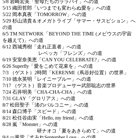
5/8 岩崎宏美「聖母たちのララバイ」への道
5/15 織田哲郎「いつまでも変わらぬ愛を」への道
5/22 岡本真夜「TOMORROW」への道
5/29 杉山清貴＆オメガトライブ「サマー・サスピション」へ
の道
6/5 TM NETWORK「BEYOND THE TIME (メビウスの宇宙
を越えて)」への道
6/12 西城秀樹「走れ正直者」への道
レベッカ「フレンズ」への道
6/19 安室奈美恵「CAN YOU CELEBRATE?」への道
6/26 Superfly「愛をこめて花束を」への道
7/3 （ゲスト）2時間「KERENMI（蔦谷好位置）の世界」
7/10 徳永英明「レイニーブルー」への道
7/17 （ゲスト）音楽プロデューサー武部聡志の世界
7/24 石井明美「CHA-CHA-CHA」への道
7/31 GLAY「グロリアス」への道
8/7 松田聖子「渚のバルコニー」への道
8/14 森口博子「スピード」への道
8/21 松任谷由実「Hello, my friend」への道
8/28 嵐「Monster」への道
研ナオコ「夏をあきらめて」への道
9/4 一風堂「すみれSeptember Love」への道