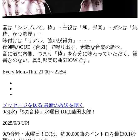
器は「シンプルで、粋」・主役は「和、邦楽」・ダシは「純
粋、かつ濃厚」・
味付けは「リアル、強い説得力」・・・
夜9時のCUE（合図）で鳴り出す、素敵な音楽の調べ。
音に潜む内側、つまり「粋」を存分に味わっていただく、筋
書きのない、真剣邦楽選曲SHOWです。
Every Mon.-Thu. 21:00～22:54
メッセージを送る
最新の放送を聴く
9/3(水)『9の音粋』水曜日 DJは藤田太郎！
2025/9/3 UP!
9の音粋・水曜日！DJは、約30,000曲のイントロを最短0.1秒