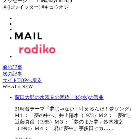
メッセージ cue@bayfm.co.jp
Ｘ(旧ツイッター) #キュウオン
前の記事
次の記事
サイトTOPへ戻る
WHAT’s NEW
藤田太郎の水曜９の音粋！8/5(水)の選曲
21時台テーマ『夢じゃない！叶えるんだ！夢ソング』
M１：「夢の中へ」井上陽水（1973）M２：「夢絆」
近藤真彦（1985）M３：「夢のまた夢」鈴木雅之
（1994）M４：「君に夢中」宇多田ヒカ……