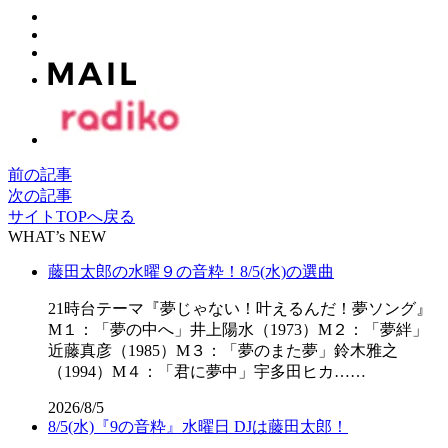
前の記事
次の記事
サイトTOPへ戻る
WHAT’s NEW
藤田太郎の水曜９の音粋！8/5(水)の選曲
21時台テーマ『夢じゃない！叶えるんだ！夢ソング』
M１：「夢の中へ」井上陽水（1973）M２：「夢絆」
近藤真彦（1985）M３：「夢のまた夢」鈴木雅之
（1994）M４：「君に夢中」宇多田ヒカ……
2026/8/5
8/5(水)『9の音粋』水曜日 DJは藤田太郎！