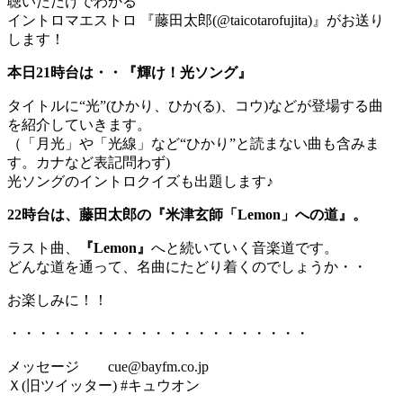
聴いただけでわかる
イントロマエストロ 『藤田太郎(@taicotarofujita)』がお送り
します！
本日21時台は・・『輝け！光ソング』
タイトルに“光”(ひかり、ひか(る)、コウ)などが登場する曲
を紹介していきます。
（「月光」や「光線」など“ひかり”と読まない曲も含みま
す。カナなど表記問わず)
光ソングのイントロクイズも出題します♪
22時台は、藤田太郎の『米津玄師「Lemon」への道』。
ラスト曲、
『Lemon』
へと続いていく音楽道です。
どんな道を通って、名曲にたどり着くのでしょうか・・
お楽しみに！！
・・・・・・・・・・・・・・・・・・・・・
メッセージ cue@bayfm.co.jp
Ｘ(旧ツイッター) #キュウオン