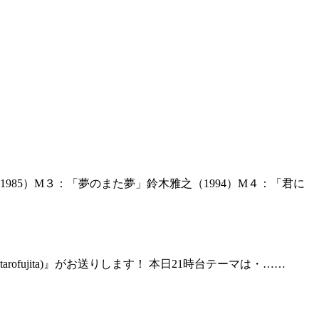
985）M３：「夢のまた夢」鈴木雅之（1994）M４：「君に
rofujita)』がお送りします！ 本日21時台テーマは・……