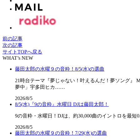
前の記事
次の記事
サイトTOPへ戻る
WHAT’s NEW
藤田太郎の水曜９の音粋！8/5(水)の選曲
21時台テーマ『夢じゃない！叶えるんだ！夢ソング』 M
夢中」宇多田ヒカ……
2026/8/5
8/5(水)『9の音粋』水曜日 DJは藤田太郎！
9の音粋・水曜日！DJは、約30,000曲のイントロを最短0.
2026/8/5
藤田太郎の水曜９の音粋！7/29(水)の選曲