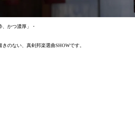
粋、かつ濃厚」・
きのない、真剣邦楽選曲SHOWです。