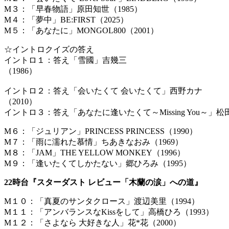
M３：「早春物語」原田知世（1985）
M４：「夢中」BE:FIRST（2025）
M５：「あなたに」MONGOL800（2001）
☆イントロクイズの答え
イントロ１：答え「雪國」吉幾三
（
イントロ２：答え「会いたくて 会いたくて」西野カナ
（
イントロ３：答え「あなたに逢いたくて～Missing You～」松田
M６：「ジュリアン」PRINCESS PRINCESS（1990）
M７：「雨に濡れた慕情」ちあきなおみ（1969）
M８：「JAM」THE YELLOW MONKEY（1996）
M９：「逢いたくてしかたない」郷ひろみ（1995）
22時台『スターダスト レビュー「木蘭の涙」への道』
M１０：「真夏のサンタクロース」渡辺美里（1994）
M１１：「アンバランスなKissをして」高橋ひろ（1993）
M１２：「さよなら 大好きな人」花*花（2000）