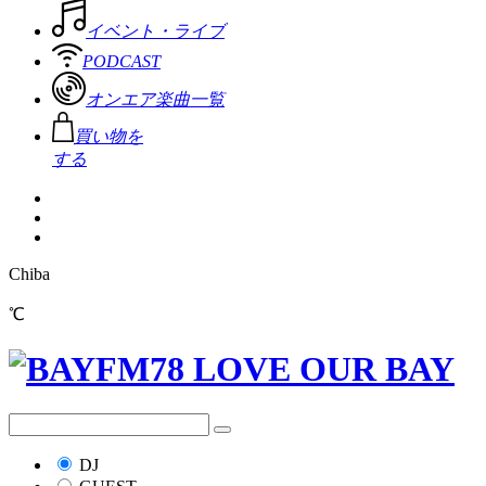
イベント・ライブ
PODCAST
オンエア楽曲一覧
買い物を
する
Chiba
℃
DJ