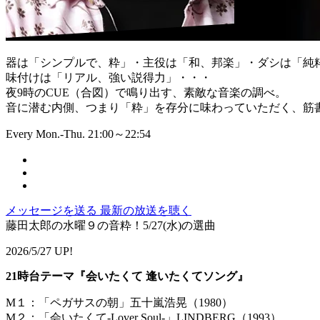
器は「シンプルで、粋」・主役は「和、邦楽」・ダシは「純
味付けは「リアル、強い説得力」・・・
夜9時のCUE（合図）で鳴り出す、素敵な音楽の調べ。
音に潜む内側、つまり「粋」を存分に味わっていただく、筋書
Every Mon.-Thu. 21:00～22:54
メッセージを送る
最新の放送を聴く
藤田太郎の水曜９の音粋！5/27(水)の選曲
2026/5/27 UP!
21時台テーマ『会いたくて 逢いたくてソング』
M１：「ペガサスの朝」五十嵐浩晃（1980）
M２：「会いたくて-Lover Soul-」LINDBERG（1993）